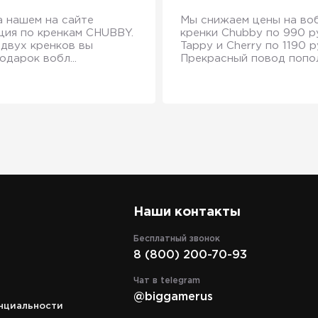
а нашем на сайте
Мы снижаем цены на во
ция по кренкам CHUBBY.
кренки Chubby по 990 ру
 двух кренков вы
Tappy и Cherry по 1190 р
одарок вобл...
Прекрасный повод пополн
Наши контакты
Бесплатный звонок
8 (800) 200-70-93
Адрес
кий
г. Москва, ТРЦ "СпортEX" ул. 5я
Чат в telegram
аж.
Кабельная, д. 2, стр. 1, уровень 5
@biggamerus
нциальности
Режим работы