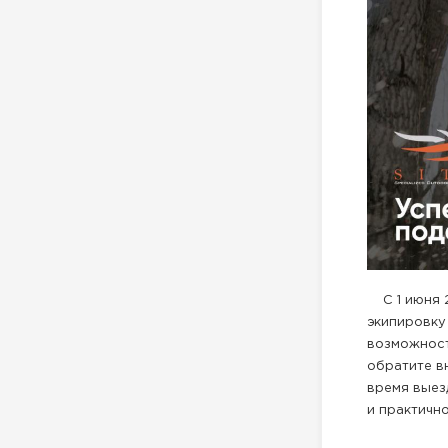
С 1 июня 2
экипировку 
возможност
обратите в
время выез
и практично