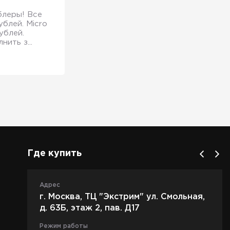
блеры! Все
блей. Micro
ублей.
ить з...
Где купить
Адрес
г. Москва, ТЦ "Экстрим" ул. Смольная,
д. 63Б, этаж 2, пав. Д17
Режим работы