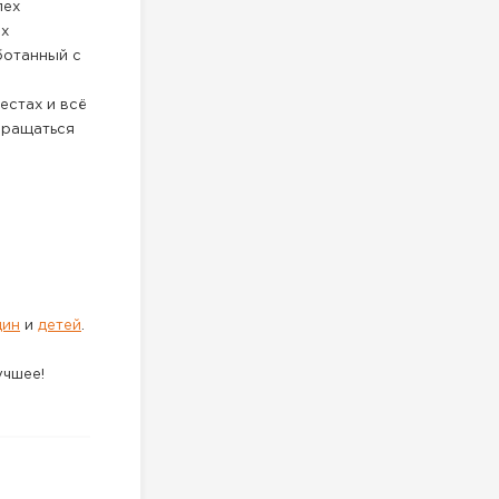
пех
ых
ботанный с
естах и всё
звращаться
щин
и
детей
.
учшее!