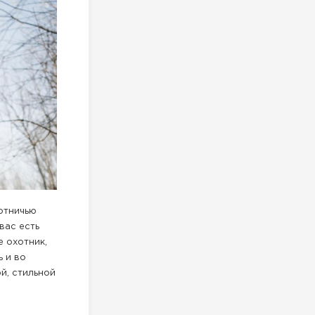
отничью
вас есть
 охотник,
ь и во
й, стильной