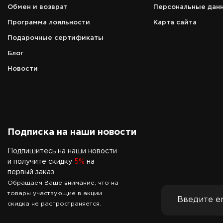
зависит от расписания вылета/
Обмен и возврат
Персональные дан
прилёта рейсов
Программа лояльности
Карта сайта
Телефон
Подарочные сертификаты
8 (966) 157-00-60
Блог
Новости
Подписка на наши новости
Подпишитесь на наши новости
и получите скидку
5%
на
первый заказ.
Обращаем Ваше внимание, что на
товары участвующие в акции
скидка не распространяется.