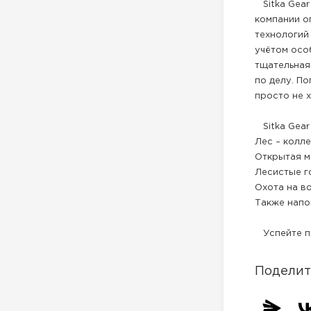
Sitka Gear
компании о
технологий
учётом осо
тщательная
по делу. По
просто не х
Sitka Gear
Лес – колл
Открытая м
Лесистые г
Охота на в
Также напо
Успейте пр
Поделит