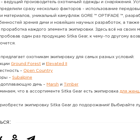
 – ведущий производитель охотничьей одежды и снаряжения. Ус
пределили сразу несколько факторов - использование передов
 и материалов, уникальный камуфляж GORE ™ OPTIFADE ™, разра
бенностей зрения дичи и новейших научных разработок, а также
 проработка каждого элемента экипировки. Здесь всё на своих м
пробовав один раз продукцию Sitka Gear, к чему-то другому во
очется.
 предлагает охотникам экипировку для самых разных условий:
екции
Ground Forest
и
Elevated II
естность –
Open Country
оры –
Subalpine
одоплавающую дичь –
Marsh
и
Timber
минаем, что в ассортименте Sitka Gear есть экипировка
для жен
иобрести экипировку Sitka Gear до подорожания! Выбирайте л
ься: