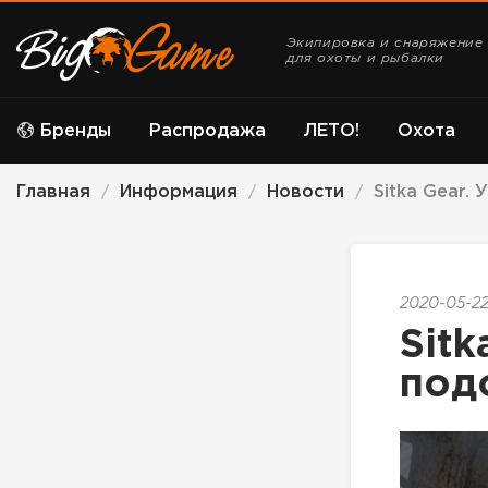
Экипировка и снаряжение
для охоты и рыбалки
Бренды
Распродажа
ЛЕТО!
Охота
Главная
Информация
Новости
Sitka Gear.
/
/
/
2020-05-22
Sitk
под