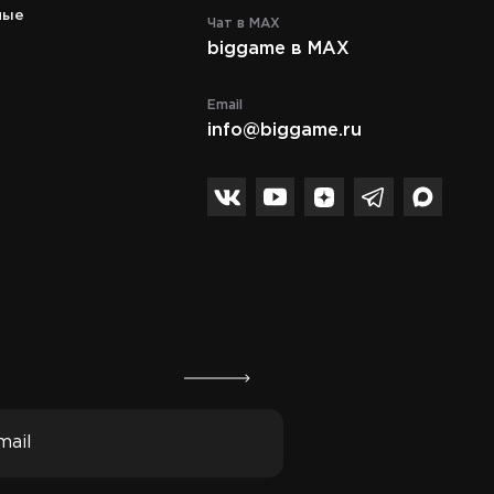
c 10:00 до 21:00
ные
Чат в MAX
biggame в MAX
Телефон
8 (495) 972-89-89
Email
info@biggame.ru
Спасибо за подписку!