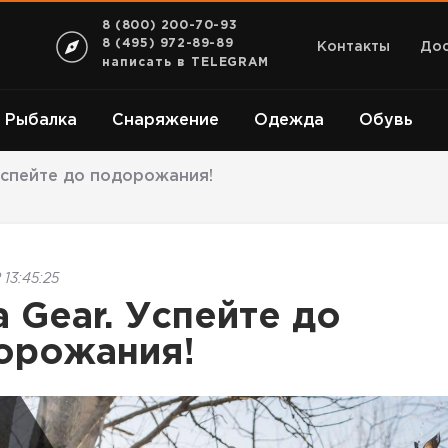
8 (800) 200-70-93
8 (495) 972-89-89
Контакты
Дос
написать в TELEGRAM
Рыбалка
Снаряжение
Одежда
Обувь
 Успейте до подорожания!
 13:45:25
a Gear. Успейте до
орожания!