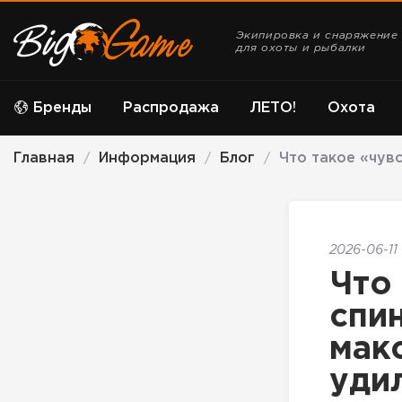
Экипировка и снаряжение
для охоты и рыбалки
Бренды
Распродажа
ЛЕТО!
Охота
Главная
Информация
Блог
Что такое «чув
/
/
/
2026-06-11
Что
спи
мак
уди