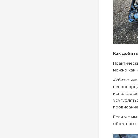
Как добить
Практическ
можно как «
«Убить» чу
непропорци
использова
усугублять
провисание
Если же мы
обратного.