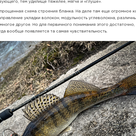
зующего, тем удилище тяжелее, мягче и «глуше».
упрощенная схема строения бланка. На деле там еще огромное к
аправление укладки волокон, модульность углеволокна, различн
 многое другое. Но для первичного понимания этого достаточно,
куда вообще появляется та самая чувствительность.