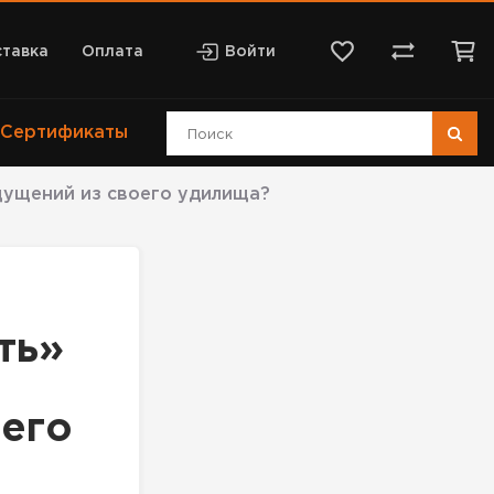
тавка
Оплата
Войти
Сертификаты
щущений из своего удилища?
ть»
его