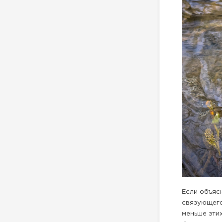
Если объяс
связующего
меньше этих