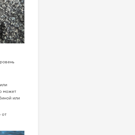
уровень
 или
то может
биной или
 от