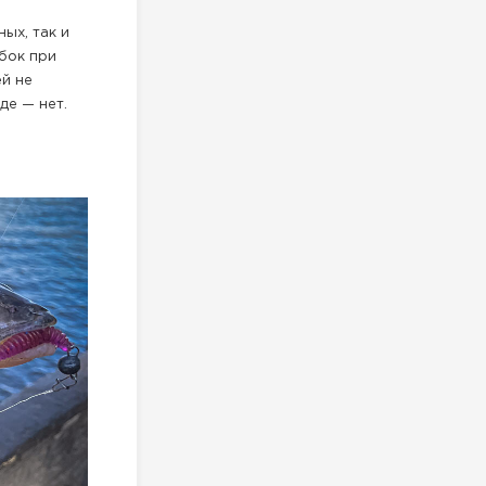
ых, так и
бок при
ей не
де — нет.