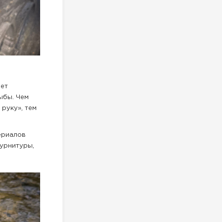
ает
ыбы. Чем
руку», тем
ериалов
фурнитуры,