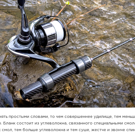
нять простыми словами, то чем совершеннее удилище, тем меньш
. Бланк состоит из углеволокна, связанного специальными смол
 смол, тем больше углеволокна и тем суше, жестче и звонче спи