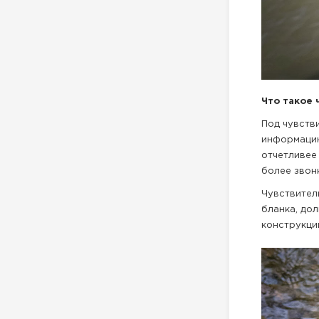
Что такое 
Под чувств
информацию
отчетливее
более звон
Чувствител
бланка, до
конструкци