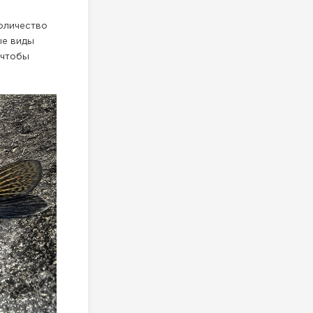
оличество
ые виды
 чтобы