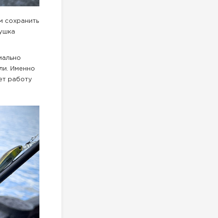
м сохранить
тушка
мально
ли. Именно
ет работу