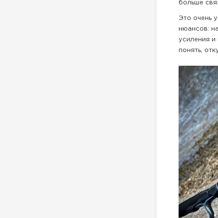
больше свя
Это очень 
нюансов: н
усиления и
понять, от