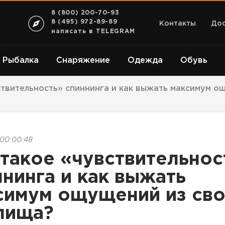
8 (800) 200-70-93
8 (495) 972-89-89
Контакты
Дос
написать в TELEGRAM
Рыбалка
Снаряжение
Одежда
Обувь
ствительность» спиннинга и как выжать максимум о
 00:00:48
 такое «чувствительнос
ннинга и как выжать
симум ощущений из сво
лища?