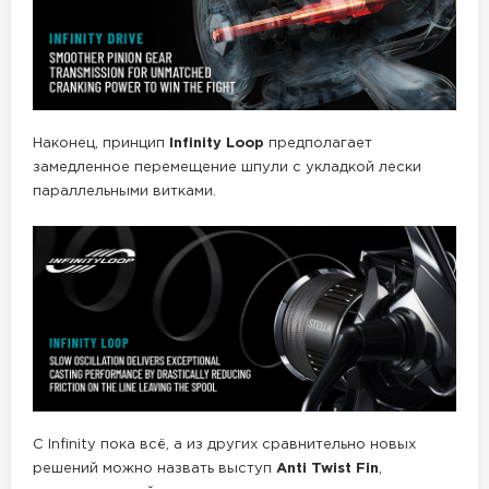
Наконец, принцип
Infinity Loop
предполагает
замедленное перемещение шпули с укладкой лески
параллельными витками.
С Infinity пока всё, а из других сравнительно новых
решений можно назвать выступ
Anti Twist Fin
,