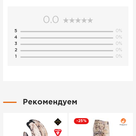
0.0
5
0%
4
0%
3
0%
2
0%
1
0%
Рекомендуем
-25%