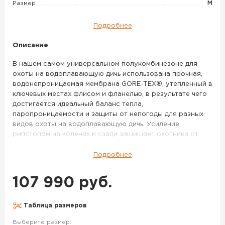
Размер
M
Подробнее
Описание
В нашем самом универсальном полукомбинезоне для
охоты на водоплавающую дичь использована прочная,
водонепроницаемая мембрана GORE-TEX®, утепленный в
ключевых местах флисом и фланелью, в результате чего
достигается идеальный баланс тепла,
паропроницаемости и защиты от непогоды для разных
видов охоты на водоплавающую дичь. Усиление
рипстопом на коленях и сзади защищает охотника от
контакта с мерзлой почвой, а новая мембрана GORE-
TEX® с технологией STRETCH, использованный во
Подробнее
вставках, обеспечивает свободу движений без потери
водонепроницаемости. Съемные наколенники и
107 990 руб.
раздвигающиеся карманы для патронов добавляют
эргономики и функциональности, особенно важных на
тех продолжительных охотах, когда уткам и гусям не
Таблица размеров
сидится на месте.
Выберите размер: