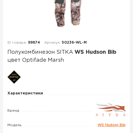
ID товара:
99874
Артикул:
50236-WL-M
Полукомбинезон SITKA
WS Hudson Bib
цвет Optifade Marsh
Полукомбинезон
SITKA
WS
Характеристики
Hudson
Bib
Бренд
цвет
Optifade
Модель
WS Hudson Bib
Marsh