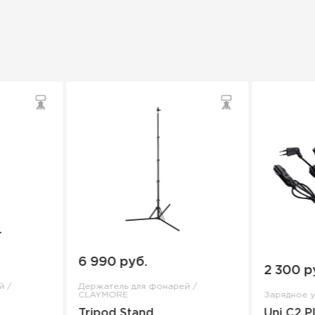
6 990 руб.
2 300 р
й /
Держатель для фонарей /
CLAYMORE
Зарядное 
Tripod Stand
Uni C2 P