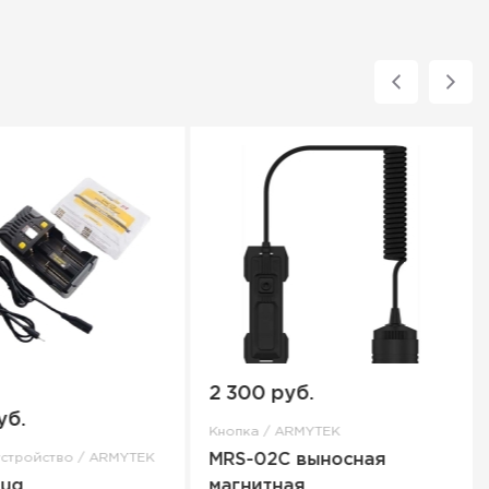
2 300 руб.
уб.
Кнопка / ARMYTEK
устройство / ARMYTEK
MRS-02C выносная
lug
магнитная