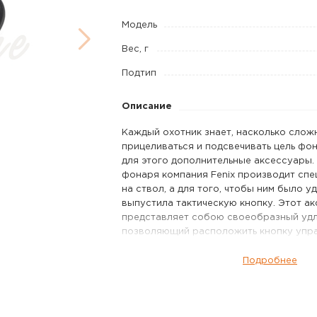
01
Модель
выносная
Вес, г
для
фонаря
Подтип
Описание
Каждый охотник знает, насколько сло
прицеливаться и подсвечивать цель фон
для этого дополнительные аксессуары.
фонаря компания Fenix производит спе
на ствол, а для того, чтобы ним было у
выпустила тактическую кнопку. Этот а
представляет собою своеобразный удл
позволяющий расположить кнопку упр
том месте, где это будет удобно польз
Конструктивно она представляет собо
Подробнее
контактную площадку, соединенные ме
Адаптер накручивается на торец фона
стандартного хвостовика с кнопкой. Он