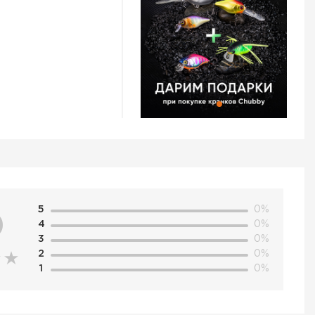
 жесткого
контактной
ипучку, с помощью
есте. Шнур кнопки
 на длину от 24 до
. Все элементы
 внутрь воды. Таким
рмативам стандарта
сная для фонаря –
тернет-магазине
 в Челябинске и по
нный товар,
 по телефону +7
5
0%
0
4
0%
3
0%
2
0%
1
0%