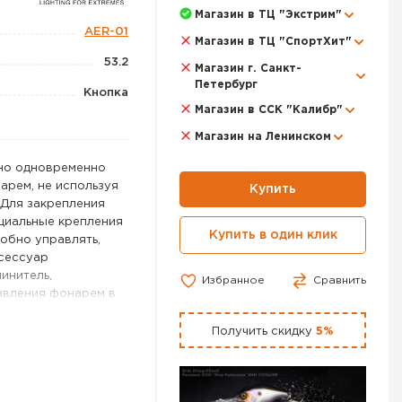
Магазин в ТЦ "Экстрим"
AER-01
Магазин в ТЦ "СпортХит"
53.2
Магазин г. Санкт-
Петербург
Кнопка
Магазин в ССК "Калибр"
Магазин на Ленинском
жно одновременно
арем, не используя
Купить
 Для закрепления
циальные крепления
Купить в один клик
добно управлять,
ксессуар
инитель,
Избранное
Сравнить
авления фонарем в
ователю.
ю корпус-адаптер и
Получить скидку
5%
жду собою шнуром.
ря вместо
 сделан из