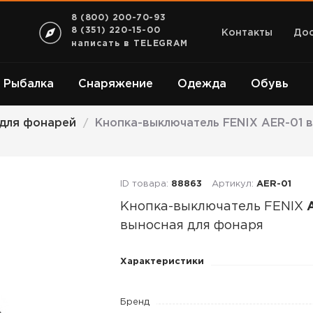
8 (800) 200-70-93
8 (351) 220-15-00
Контакты
Дос
написать в TELEGRAM
Рыбалка
Снаряжение
Одежда
Обувь
для фонарей
Кнопка-выключатель FENIX AER-01 
/
ID товара:
88863
Артикул:
AER-01
Кнопка-выключатель FENIX
выносная для фонаря
Кнопка-
Характеристики
выключатель
FENIX
Бренд
AER-