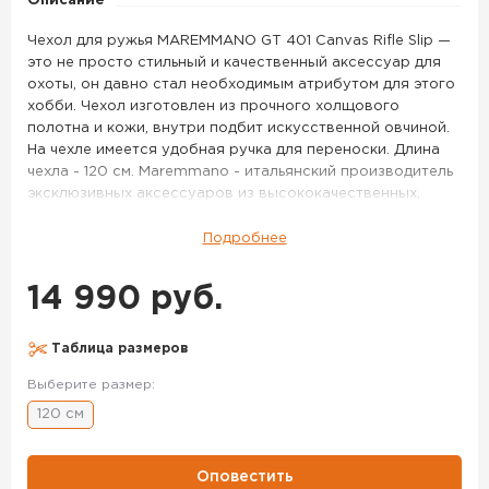
Описание
Slip
120
Чехол для ружья MAREMMANO GT 401 Canvas Rifle Slip —
см
это не просто стильный и качественный аксессуар для
охоты, он давно стал необходимым атрибутом для этого
хобби. Чехол изготовлен из прочного холщового
полотна и кожи, внутри подбит искусственной овчиной.
На чехле имеется удобная ручка для переноски. Длина
чехла - 120 см. Maremmano - итальянский производитель
эксклюзивных аксессуаров из высококачественных,
износостойких материалов. Все изделия изготовлены
вручную в итальянском городе Витербо.
Подробнее
Чехол для ружья MAREMMANO GT 401 Canvas Rifle Slip 120
14 990 руб.
см – данный товар доступен для заказа в интернет-
магазине BigGame по цене 14 990 руб. с доставкой в
Красноярске и по всей России. Для того, чтобы купить
Таблица размеров
данный товар, положите его в корзину или позвоните по
телефону +7 (391) 216-79-00
Выберите размер:
120 см
Оповестить