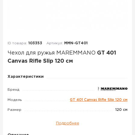
ID товара:
103353
Артикул:
MMN-GT401
Чехол для ружья MAREMMANO
GT 401
Canvas Rifle Slip 120 см
Чехол
Характеристики
для
ружья
Бренд
MAREMMANO
Модель
GT 401 Canvas Rifle Slip 120 см
GT
Размер
120 см
401
Canvas
Подробнее
Rifle