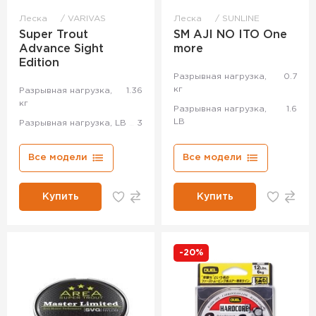
Леска
VARIVAS
Леска
SUNLINE
Super Trout
SM AJI NO ITO One
Advance Sight
more
Edition
Разрывная нагрузка,
0.7
кг
Разрывная нагрузка,
1.36
кг
Разрывная нагрузка,
1.6
LB
Разрывная нагрузка, LB
3
Все модели
Все модели
Купить
Купить
-20%