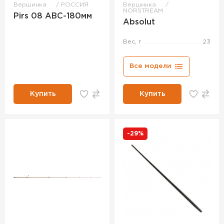
Вершинка
РОССИЯ
Вершинка
NORSTREAM
Pirs 08 ABC-180мм
Absolut
Вес, г
23
Все модели
Купить
Купить
-29%