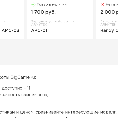
Товар в наличии
Нет в 
1 700 руб.
2 000 
Зарядное устройство
Зарядное
ARMYTEK
ARMYTEK
r AMC-03
APC-01
Handy C
хоты BigGame.ru:
доступно – 11
зможность самовывоза;
стикам и ценам, сравнивайте интересующие модели,