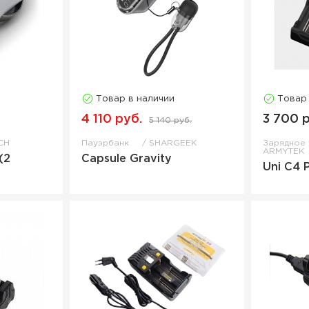
Товар в наличии
Товар
4 110 руб.
3 700 
5 140 руб.
CH
Пауэрбанк
SHARGEEK
Зарядное
ARMYTEK
(2
Сapsule Gravity
Uni C4 