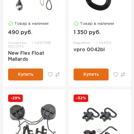
Товар в наличии
Товар в наличии
490 руб.
1 350 руб.
Оснастка
LIFETIME
Карабин
VENTO
DECOYS
vpro 0042bl
New Flex Float
Mallards
Купить
Купить
-29%
-32%