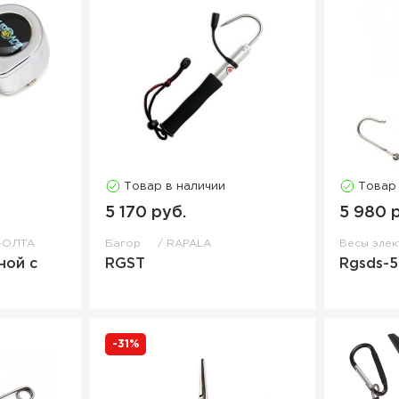
Товар в наличии
Товар
5 170 руб.
5 980 
-ОЛТА
Багор
RAPALA
Весы эле
ной с
RGST
Rgsds-
-31%