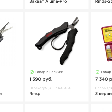
Захват Aluma-Pro
Rmds-2
Товар в наличии
Товар
1 390 руб.
7 340 р
Плоскогубцы
RAPALA
Набор дл
м
Rmsp
3 керам