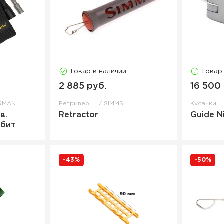
Товар в наличии
Товар
2 885 руб.
16 500
RMAN
Ретривер
SIMMS
Кусачки
в.
Retractor
Guide N
 бит
-43%
-50%