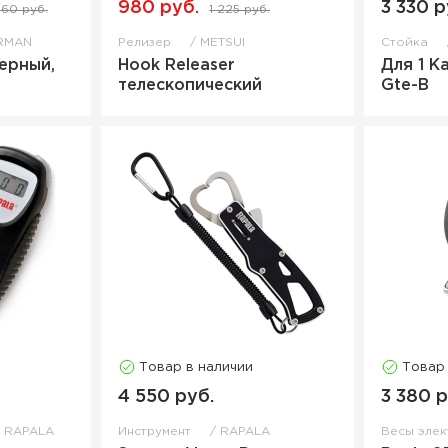
980 руб.
3 330 р
360 руб.
1 225 руб.
RMAN
Релизер
METSUI
Стойка
Черный,
Hook Releaser
Для 1 К
телескопический
Gte-B
Товар в наличии
Товар
4 550 руб.
3 380 р
RAPALA
Инструмент
RAPALA
Весы эле