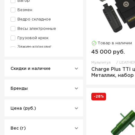
Багор
Безмен
Ведро складное
Весы электронные
Грузовой крюк
Товар в наличии
Зажим-корнцанг
рыболовный
45 000 руб.
Захват для рыбы
Мультитул
LEATHE
Скидки и наличие
Charge Plus TTI ц
Защита для крючка
Металлик, набор
Зевник
Инструмент
Бренды
Инструмент для заводных
-28%
колец
Цена (руб.)
Комбо-набор
Коннектор
Кусачки
Вес (г)