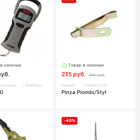
 в наличии
Товар в наличии
руб.
235 руб.
396 руб.
ктронные
RAPALA
Пинцет
TRABUCCO
50
Pinza Piombi/Styl
-40%