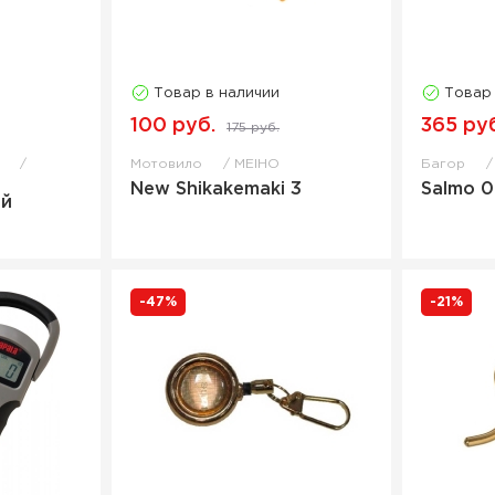
Товар в наличии
Товар
100 руб.
365 ру
175 руб.
е
Мотовило
MEIHO
Багор
New Shikakemaki 3
Salmo 0
ой
-47%
-21%