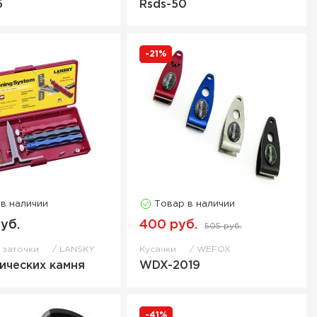
5
Rsds-50
-21%
 в наличии
Товар в наличии
уб.
400 руб.
505 руб.
я заточки
LANSKY
Кусачки
WEFOX
ических камня
WDX-2019
-41%