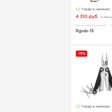
Плоскогубцы рыболовные
Товар в наличии
Поводочница
4 310 руб.
5 390 
Полотенце
Весы электронные
Посох
Rgsds-15
Прессовалка
Релизер
Ретривер
-15%
Рулетка
Светлячок
Сито
Стойка
Сумка для взвешивания
Счетчик лески
Товар в наличии
Точило