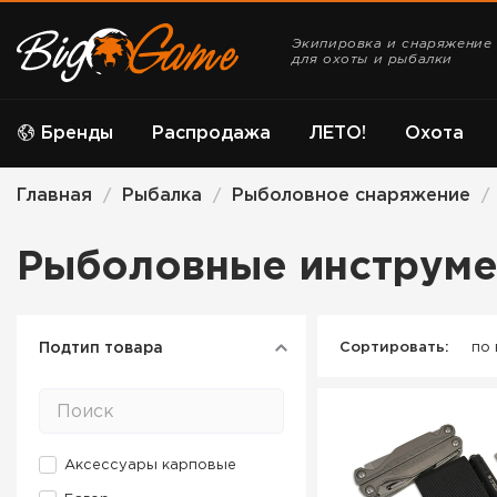
Экипировка и снаряжение
для охоты и рыбалки
Бренды
Распродажа
ЛЕТО!
Охота
Главная
Рыбалка
Рыболовное снаряжение
/
/
/
Рыболовные инструм
Подтип товара
Сортировать:
по
Аксессуары карповые