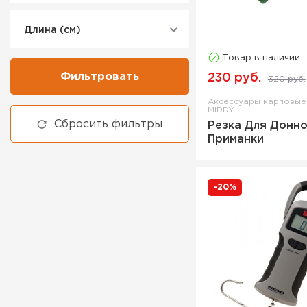
Кусачки рыболовные
Ледобур
Длина (см)
Липгрип
Товар в наличии
Магнит
Фильтровать
230 руб.
320 руб.
Мотовило
Аксессуары карповы
MIDDY
Мультитул
Сбросить фильтры
Резка Для Донн
Набор для заточки
Приманки
Ножницы
Ножницы рыболовные
-20%
Отвёртка с комплектом бит
Отцеп рыболовный
Пассатижи
Пинцет
Пинцет для заводных колец
Плоскогубцы