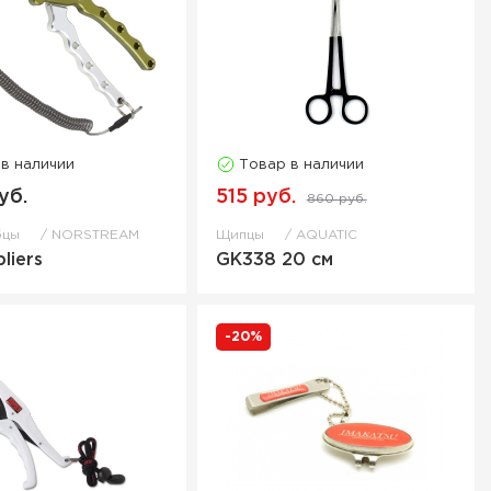
 в наличии
Товар в наличии
уб.
515 руб.
860 руб.
бцы
NORSTREAM
Щипцы
AQUATIC
pliers
GK338 20 см
-20%