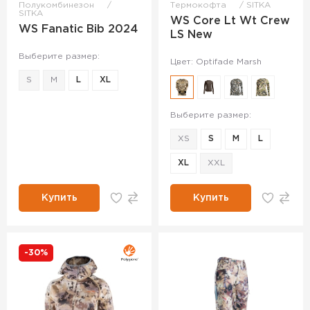
Полукомбинезон
Термокофта
SITKA
SITKA
WS Core Lt Wt Crew
WS Fanatic Bib 2024
LS New
Выберите размер:
Цвет: Optifade Marsh
S
M
L
XL
Выберите размер:
XS
S
M
L
XL
XXL
Купить
Купить
-30%