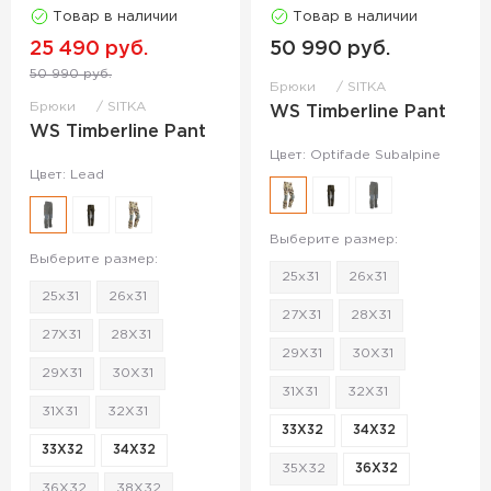
Товар в наличии
Товар в наличии
25 490 руб.
50 990 руб.
50 990 руб.
Брюки
SITKA
Брюки
SITKA
WS Timberline Pant
WS Timberline Pant
Цвет: Optifade Subalpine
Цвет: Lead
Выберите размер:
Выберите размер:
25x31
26x31
25x31
26x31
27X31
28X31
27X31
28X31
29X31
30X31
29X31
30X31
31X31
32X31
31X31
32X31
33X32
34X32
33X32
34X32
35X32
36X32
36X32
38X32