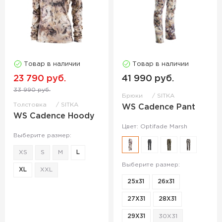
Товар в наличии
Товар в наличии
23 790 руб.
41 990 руб.
33 990 руб.
Брюки
SITKA
Толстовка
SITKA
WS Cadence Pant
WS Cadence Hoody
Цвет: Optifade Marsh
Выберите размер:
XS
S
M
L
Выберите размер:
XL
XXL
25x31
26x31
27X31
28X31
29X31
30X31