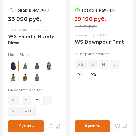
Товар в наличии
Товар в наличии
36 990 руб.
39 190 руб.
55 990 руб.
Толстовка
SITKA
Брюки
SITKA
WS Fanatic Hoody
WS Downpour Pant
New
Выберите размер:
Цвет: Black
XS
S
M
L
XL
XXL
Выберите размер:
XS
S
M
L
XL
XXL
Купить
Купить