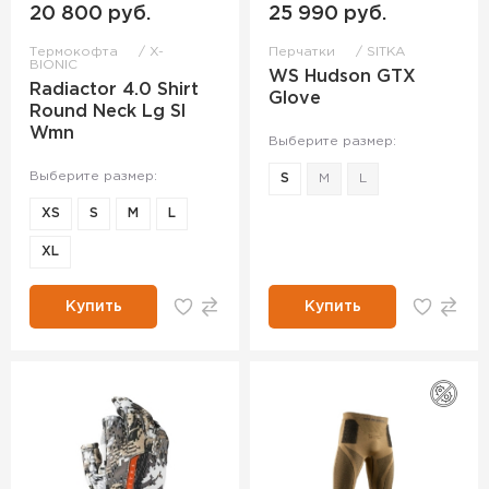
20 800 руб.
25 990 руб.
Термокофта
X-
Перчатки
SITKA
BIONIC
WS Hudson GTX
Radiactor 4.0 Shirt
Glove
Round Neck Lg Sl
Wmn
Выберите размер:
Выберите размер:
S
M
L
XS
S
M
L
XL
Купить
Купить