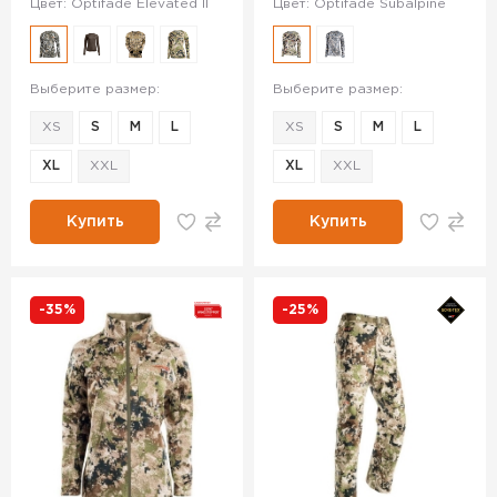
Цвет: Optifade Elevated II
Цвет: Optifade Subalpine
Выберите размер:
Выберите размер:
XS
S
M
L
XS
S
M
L
XL
XXL
XL
XXL
Купить
Купить
-35%
-25%