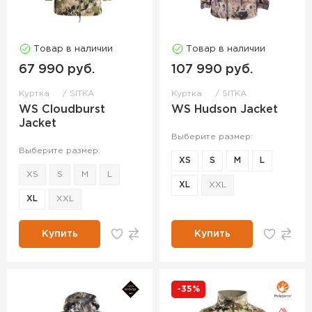
Товар в наличии
Товар в наличии
67 990 руб.
107 990 руб.
Куртка
SITKA
Куртка
SITKA
WS Cloudburst
WS Hudson Jacket
Jacket
Выберите размер:
Выберите размер:
XS
S
M
L
XS
S
M
L
XL
XXL
XL
XXL
Купить
Купить
-35%