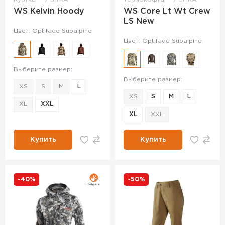
WS Kelvin Hoody
WS Core Lt Wt Crew
LS New
Цвет: Optifade Subalpine
Цвет: Optifade Subalpine
Выберите размер:
Выберите размер:
XS
S
M
L
XS
S
M
L
XL
XXL
XL
XXL
Купить
Купить
-40%
-50%