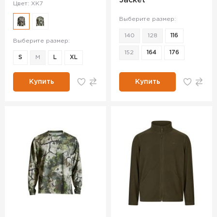
Jacket
Цвет: XK7
Выберите размер:
140
128
116
Выберите размер:
152
164
176
S
M
L
XL
Купить
Купить