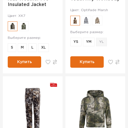
Insulated Jacket
Цвет: Optifade Marsh
Цвет: XK7
Выберите размер:
Выберите размер:
YS
YM
YL
S
M
L
XL
Купить
Купить