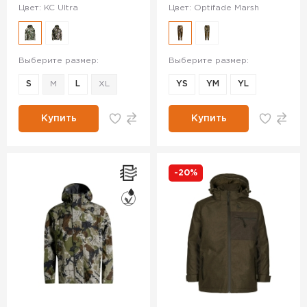
Цвет: KC Ultra
Цвет: Optifade Marsh
Выберите размер:
Выберите размер:
S
M
L
XL
YS
YM
YL
Купить
Купить
-20%