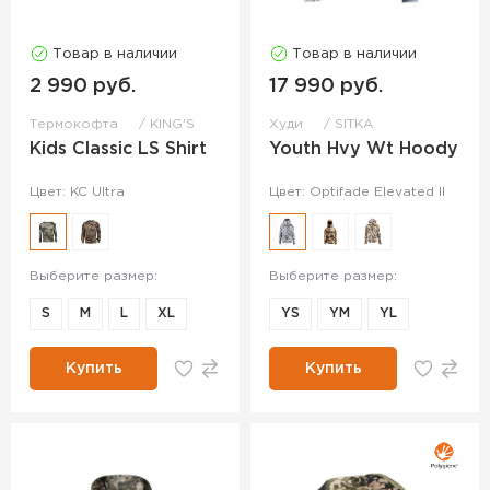
Товар в наличии
Товар в наличии
2 990 руб.
17 990 руб.
Термокофта
KING'S
Худи
SITKA
Kids Classic LS Shirt
Youth Hvy Wt Hoody
Цвет: KC Ultra
Цвет: Optifade Elevated II
Выберите размер:
Выберите размер:
S
M
L
XL
YS
YM
YL
Купить
Купить