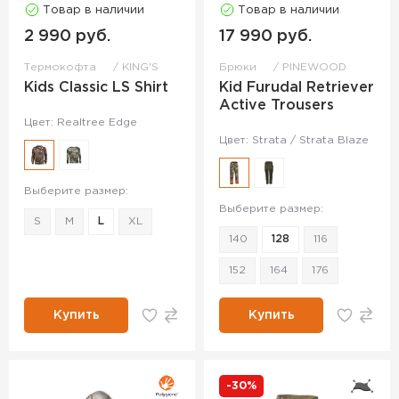
Товар в наличии
Товар в наличии
2 990 руб.
17 990 руб.
Термокофта
KING'S
Брюки
PINEWOOD
Kids Classic LS Shirt
Kid Furudal Retriever
Active Trousers
Цвет: Realtree Edge
Цвет: Strata / Strata Blaze
Выберите размер:
Выберите размер:
S
M
L
XL
140
128
116
152
164
176
Купить
Купить
-30%