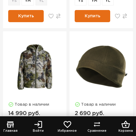
YS
YM
YL
YS
YM
YL
Купить
Купить
Товар в наличии
Товар в наличии
14 990 руб.
2 690 руб.
Куртка
KING'S
Шапка
SEELAND
Kids Transition
Conley Kids beanie
Главная
Войти
Избранное
Сравнение
Корзина