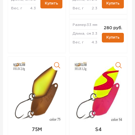
Купить
Купить
Вес, г
4.3
Вес, г
2.3
Размер
33 мм
280 руб.
Длина, см
3.3
Купить
Вес, г
4.3
75M
S4