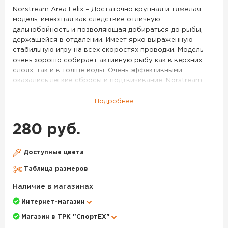
34
Norstream Area Felix – Достаточно крупная и тяжелая
модель, имеющая как следствие отличную
дальнобойность и позволяющая добираться до рыбы,
держащейся в отдалении. Имеет ярко выраженную
стабильную игру на всех скоростях проводки. Модель
очень хорошо собирает активную рыбу как в верхних
слоях, так и в толще воды. Очень эффективными
оказались легкие сбросы и подтвичивание. Norstream
Area Felix 2.3 г – Более миниатюрная и легкая версия
Felix’a. Данный размер имеет два варианта исполнения
Подробнее
по весу – 2,3 г и 2,0 г. Более тяжелая версия имеет менее
размашистую игру и большую стабильность, она лучше
280 руб.
подходит для ловли на течении, с успехом применяется
при ловле таких рыб как голавль, язь, хариус. Очень
эффективно получится облавливать небольшие приямки
Доступные цвета
и омуты на границе с сильным течением. Впрочем, и в
Таблица размеров
стоячей воде она будет весьма эффективна, если
активность рыбы пошла на спад, и крупные активные
Наличие в магазинах
приманки уже работают хуже. Norstream Area Felix 2.0 г –
Интернет-магазин
Самая легкая версия этой модели, имеет тот же размер,
что и Felix 2,3 г, но за счет меньшего веса обладает куда
Магазин в ТРК "СпортЕХ"
более легкой, «порхающей» игрой и стабильно работает