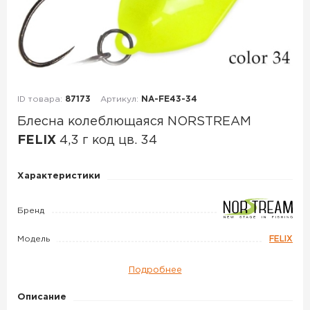
ID товара:
87173
Артикул:
NA-FE43-34
Блесна колеблющаяся NORSTREAM
FELIX
4,3 г код цв. 34
Блесна
Характеристики
колеблющаяся
NORSTREAM
Бренд
FELIX
Модель
FELIX
4,3
г
Подробнее
код
цв.
Описание