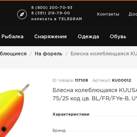
8 (800) 200-70-93
8 (391) 216-79-00
Контакты
Дос
написать в TELEGRAM
Рыбалка
Снаряжение
Одежда
Обувь
еблющиеся
На форель
Блесна колеблющаяся KU
/
/
ID товара:
117108
Артикул:
KU00012
Блесна колеблющаяся KUU
75/25 код цв. BL/FR/FYe-B, 
Блесна
Характеристики
колеблющаяся
KUUSAMO
Бренд
Taimen