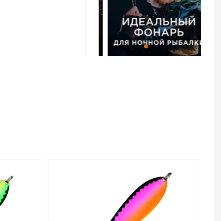
реннего лепестка,
 дополнительный
75/25 код цв.
ен для заказа в
 руб. с доставкой в
о, чтобы купить
или позвоните по