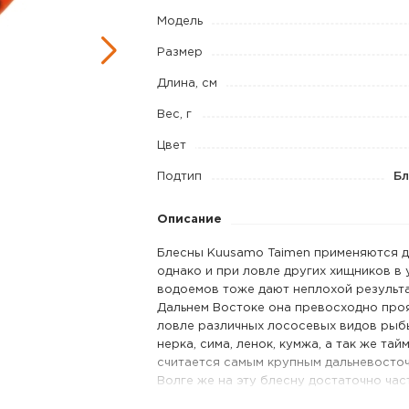
75/25
Модель
код
Размер
цв.
Длина, см
BL/FR/FYe-
B,
Вес, г
UV
Цвет
Подтип
Бл
Описание
Блесны Kuusamo Taimen применяются д
однако и при ловле других хищников в
водоемов тоже дают неплохой результат
Дальнем Востоке она превосходно про
ловле различных лососевых видов рыбы,
нерка, сима, ленок, кумжа, а так же тай
считается самым крупным дальневосто
Волге же на эту блесну достаточно час
Наиболее важной отличительной особе