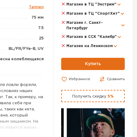
Магазин в ТЦ "Экстрим"
Taimen
Магазин в ТЦ "СпортХит"
75 мм
Магазин г. Санкт-
7.5
Петербург
Магазин в ССК "Калибр"
25
Магазин на Ленинском
BL/FR/FYe-B, UV
есна колеблющаяся
Купить
Избранное
Сравнить
ля ловли форели,
 условиях наших
Получить скидку
5%
. Так, к примеру, на
явила себя при
 таких как кета,
меня, который
чным хищником. На
то ловится жерех.
нностью блесен