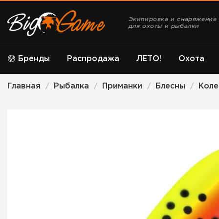
Экипировка и снаряжение
для охоты и рыбалки
Бренды
Распродажа
ЛЕТО!
Охота
Главная
Рыбалка
Приманки
Блесны
Кол
/
/
/
/