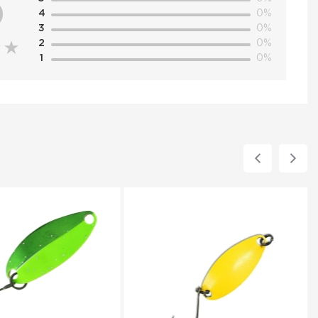
0
4
0%
3
0%
2
0%
1
0%