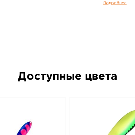
Kuusamo Taimen является наличие внут
Подробнее
который в процессе проводки создает
раздражающий рыбу эффект.
Блесна колеблющаяся KUUSAMO Taimen 
BL/FR/FYe-B, UV – данный товар доступ
интернет-магазине BigGame по цене 735
Красноярске и по всей России. Для тог
данный товар, положите его в корзину 
телефону +7 (391) 216-79-00
Доступные цвета