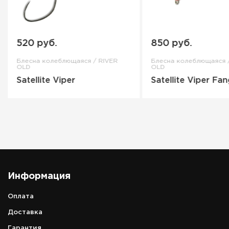
520 руб.
850 руб.
Блесна колеблющаяся / RIVER
Блесна колеблющаяся 
OLD
OLD
Satellite Viper
Satellite Viper Fa
Информация
Оплата
Доставка
Гарантия