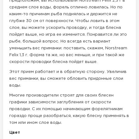
Предположим, вы использовали Norstream Felix 2,3 г в
среднем слое воды, форель отлично ловилась. Но по
каким-то причинам рыба поднялась и держится не
глубже 30 см от поверхности. Чтобы ловить в этом
слое, вы можете ускорить проводку, и тогда блесна
пойдет выше, но игра ее изменится. Понравится ли это
рыбе, большой вопрос. Но всегда есть вариант
уменьшить вес приманки: поставить, скажем, Norstream
Felix 1,3 г. Форма та же, но вес меньше, и при такой же
скорости проводки блесна пойдет выше.
Этот прием работает и в обратную сторону. Увеличив
вес приманки, вы сможете обловить придонные слои
воды.
Многие производители строят для своих блесен
графики зависимости заглубления от скорости
проводки. С их помощью начинающим форелятникам
гораздо проще разобраться, какую блесну применять в
том или ином слое воды.
Цвет