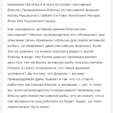
размашистая игра и в игру вступают пассивные
блесны. Проверенные блесны по пассивной форели:
Nories Masukuroto, Valkein Ice Fake, Norstream Morgan,
River Old Tournament Vespa.
Как определить, активная данная блесна или
пассивная? Обычно производитель это обозначает при
описании своих приманок («блесна для ловли активной
рыбы», «уговаривает даже пассивную форель»). Если
это не указано, то можно поискать видео с игрой
блесны в воде: чем более широко приманка виляет
хвостом, тем на более активную рыбу она рассчитана.
Почему я сразу оговорился, что такое деление
условное? Да потому, что форель — весьма
привередливая дама. Бывает и так, что со старта
работает пассивная блесна, а активная — нет. К тому
же, если производитель позиционирует приманку как
блесну для ловли пассивной рыбы, это не значит, что в
пик активности она работать не будет. Будет, но темп
ловли может быть ниже.