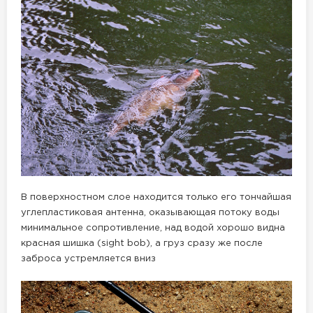
В поверхностном слое находится только его тончайшая
углепластиковая антенна, оказывающая потоку воды
минимальное сопротивление, над водой хорошо видна
красная шишка (sight bob), а груз сразу же после
заброса устремляется вниз