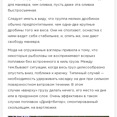
для маневра, чем оливка, пусть даже эта оливка
быстросъемная.
Следует иметь в виду, что группа мелких дробинок
обычно предпочтитеьнее, чем одна-две крупные
дробины того же веса. Они не сползают, оснастка с
ними ведет себя стабильнее, и, опять же, они дают
свободу маневра.
Мода на огруженные вэглеры привела к тому, что
некоторые рыболовы не воспринимают всерьез
поплавки без встроенного в киль груза. Между
тем,бывают ситуации, когда весь груз целесообразно
опустить вниз, поближе к крючку. Типичный случай —
необходимость удерживать насадку на дне при сильном
поверхностном ветровом течении. В этом
случае «вверху» грузу делать нечего, его место на дне
или в придонном слое. Очень эффективен в таком
случае поплавок «Дрифтбитер», смонтированный
скользящим, на вертлюжке.