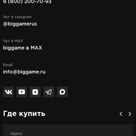
8 (800) 200-70-93
Чат в telegram
@biggamerus
Чат в MAX
biggame в MAX
Email
info@biggame.ru
Где купить
Адрес