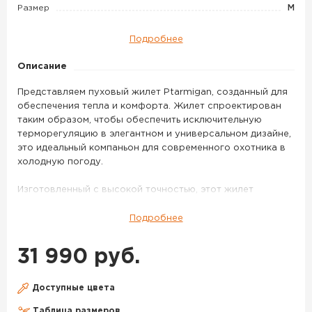
Vest
Размер
M
цвет
Olive
Подробнее
Green
Описание
Представляем пуховый жилет Ptarmigan, созданный для
обеспечения тепла и комфорта. Жилет спроектирован
таким образом, чтобы обеспечить исключительную
терморегуляцию в элегантном и универсальном дизайне,
это идеальный компаньон для современного охотника в
холодную погоду.
Изготовленный с высокой точностью, этот жилет
обладает теплотой пуха 850 FP. Гусиный пух премиум-
класса используется для обеспечения максимальной
Подробнее
эффективности утепления и удержания тепла,
гарантируя, что вы останетесь в тепле без лишнего
31 990 руб.
объема.
Легко наденьте его поверх термокофты из мериносовой
Доступные цвета
шерсти Kaibab или под куртку Hardscrabble –
Таблица размеров