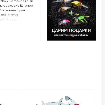
Navy Camouflage, 91
Малое лезвие Штопор
Открывалка для
 для снятия
чей Пинцет
ьный крючок Пила
рументы из
ть цвета "серо-
TORINOX Huntsman
й: