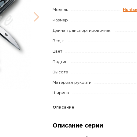
15
Модель
Hunts
функций
Размер
цв.
морской
Длина транспортировочная
камуфляж
Вес, г
Цвет
Подтип
Высота
Материал рукояти
Ширина
Описание
Описание серии