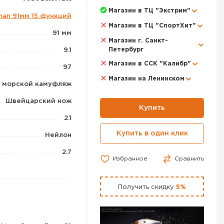
Магазин в ТЦ "Экстрим"
man 91мм 15 функций
Магазин в ТЦ "СпортХит"
91 мм
Магазин г. Санкт-
Петербург
9.1
Магазин в ССК "Калибр"
97
Магазин на Ленинском
морской камуфляж
Швейцарский нож
Купить
2.1
Купить в один клик
Нейлон
2.7
Избранное
Сравнить
Получить скидку
5%