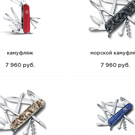
Ножницы
Многофункциональный крючок
Пила по дереву
Особенности:
лезвие и инструменты из нержавеющей
пластиковая рукоять цвета "серо-сини
Нож VICTORINOX Huntsman 91мм 15 функ
камуфляж
морской камуфл
камуфляж – данный товар доступен для 
магазине BigGame по цене 7 960 руб. с
7 960 руб.
7 960 руб.
Волгограде и по всей России. Для того,
данный товар, положите его в корзину 
телефону +7 (8442) 596-160