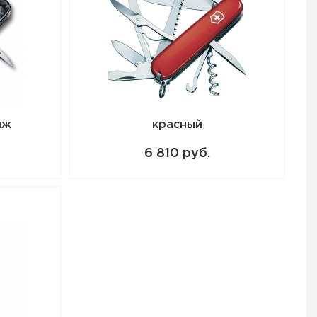
 стали
й камуфляж"
ций цв. морской
яж
красный
заказа в интернет-
 доставкой в
6 810 руб.
 чтобы купить
или позвоните по