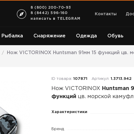
8 (800) 200-70-93
8 (8442) 596-160
Контакты
Дос
написать в TELEGRAM
Рыбалка
Снаряжение
Одежда
Обувь
Нож VICTORINOX Huntsman 91мм 15 функций цв. 
/
ID товара:
107871
Артикул:
1.3713.942
Нож VICTORINOX
Huntsman 9
функций
цв. морской камуф
Нож
Характеристики
VICTORINOX
Huntsman
Бренд
91мм