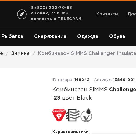
8 (800) 200-70-93
8 (8442) 596-160
Контакты
Дос
написать в TELEGRAM
Рыбалка
Снаряжение
Одежда
Обувь
е
Зимние
Комбинезон SIMMS Challenger Insulated
/
/
ID товара:
148242
Артикул:
13866-001
Комбинезон SIMMS
Challenge
'23
цвет Black
Комбинезон
SIMMS
Challenger
Характеристики
Insulated