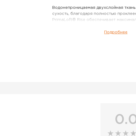
Водонепроницаемая двухслойная ткань
сухость, благодаря полностью прокле
PrimaLoft® Rise обеспечивает максима
имеет подкладку из влагоотводящей п
Стратегически расположенные абразив
Подробнее
сиденье, коленях и нижних манжетах п
долговечность. Регулируемые лямки дл
воздушной сеткой для комфорта и высо
водонепроницаемой защиты. Центральн
YKK Vislon защищена водонепроницае
планкой, защищающей от проливного д
нагрудные высокие карманы для согрев
из трикотажа и левый нагрудный карма
молнии с застежкой-молнией YKK Aqua
широкими петлями для ремня и D-обра
зажима аварийного выключателя.
Комбинезон SIMMS Challenger Insulated Bi
данный товар доступен для заказа в ин
0.
BigGame по цене 67 590 руб. с доставк
по всей России. Для того, чтобы купить
положите его в корзину или позвоните