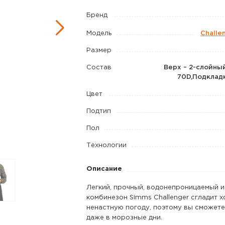
Bib
Бренд
'23
Модель
Challen
цвет
Black
Размер
Состав
Верх – 2-слойны
70D,Подклад
Цвет
Подтип
Пол
Технологии
Описание
Легкий, прочный, водонепроницаемый и
комбинезон Simms Challenger сгладит 
ненастную погоду, поэтому вы сможете
даже в морозные дни.