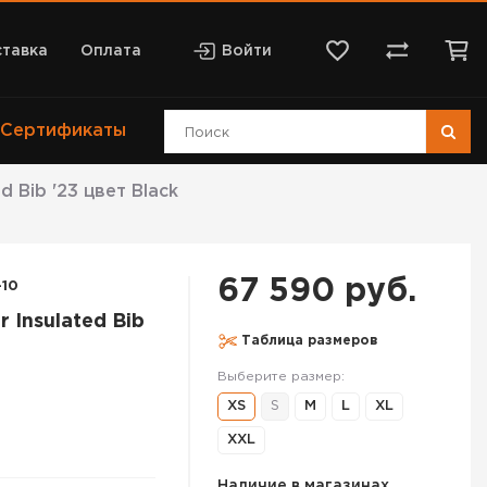
тавка
Оплата
Войти
Сертификаты
 Bib '23 цвет Black
67 590 руб.
-10
r Insulated Bib
Таблица размеров
Выберите размер:
XS
S
M
L
XL
XXL
Наличие в магазинах