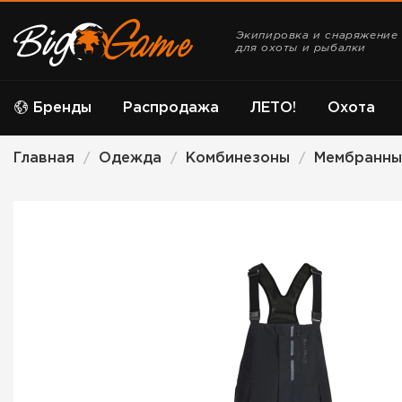
Экипировка и снаряжение
для охоты и рыбалки
Бренды
Распродажа
ЛЕТО!
Охота
Главная
Одежда
Комбинезоны
Мембранны
/
/
/