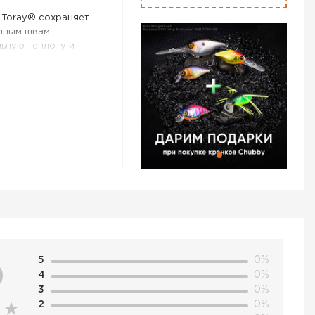
 Toray® сохраняет
енным швам
льную теплоту и
олиэфирной тафты.
ные панели на
овышают
я подтяжек с
кой спинкой для
ая передняя молния
мой ветрозащитной
ождя. Врезные
а рук с подкладкой
н на вертикальной
guard Пояс с
зным кольцом для
b '23 цвет Black –
5
0%
тернет-магазине
0
4
0%
ой в Волгограде и
3
0%
 данный товар,
2
0%
 по телефону +7