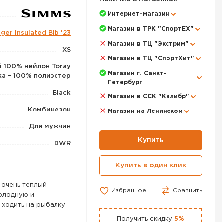
Интернет-магазин
Магазин в ТРК "СпортЕХ"
ger Insulated Bib '23
Магазин в ТЦ "Экстрим"
XS
Магазин в ТЦ "СпортХит"
й 100% нейлон Toray
Магазин г. Санкт-
ка – 100% полиэстер
Петербург
Black
Магазин в ССК "Калибр"
Комбинезон
Магазин на Ленинском
Для мужчин
Купить
DWR
Купить в один клик
 очень теплый
Избранное
Сравнить
холодную и
 ходить на рыбалку
Получить скидку
5%