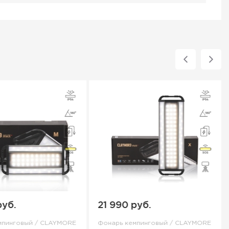
нтный черный цвет и
ают удобство и
нная модель
 Вы сможете найти
и. Фонари Claymore
ия для всех зон.
- 40 ч)
0К);
руб.
21 990 руб.
мпинговый / CLAYMORE
Фонарь кемпинговый / CLAYMORE