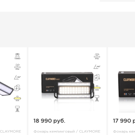
освещения большой территории. Элега
солидный дизайн ULTRA 3.0 обеспечив
превосходную производительность. Да
доступна в четырёх размерах, поэтому
подходящий фонарь для любой ситуаци
ULTRA 3.0 повышают стандарты освещен
Характеристики
Максимальная яркость: 2200 люмен
Ёмкость аккумулятора: 13 400 мА/ч
Время работы: 8 - 80 ч (турбо режим 4 
Время зарядки: 6 ч
Световые режимы: 3
Цвет светодиода: Холодный белый (650
Натуральный белый (4200К);
Тёплый белый (3000К)
Уровень защиты пыли и влаги: IP54
Индикатор батареи: Да
Турбо режим: Да
18 990 руб.
17 990 
Режим SOS: Да
Power bank: Да
/ CLAYMORE
Фонарь кемпинговый / CLAYMORE
Фонарь ке
Формат крепления: 1/4 дюйма