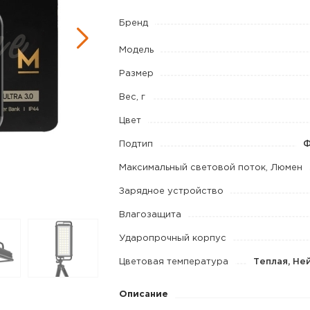
3.0
Бренд
M
цвет
Модель
Black
Размер
Вес, г
Цвет
Подтип
Ф
Максимальный световой поток, Люмен
Зарядное устройство
Влагозащита
Ударопрочный корпус
Цветовая температура
Теплая, Не
Описание