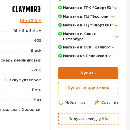
Магазин в ТРК "СпортЕХ"
Магазин в ТЦ "Экстрим"
Ultra 3.0 M
Магазин в ТЦ "СпортХит"
16 x 9 x 3,4 см
Магазин г. Санкт-
Петербург
405
Магазин в ССК "Калибр"
Black
Магазин на Ленинском
онарь кемпинговый
2200
Купить
С аккумулятором
Купить в один клик
Есть
Нет
Избранное
Сравнить
йтральная, Холодная
Получить скидку
5%