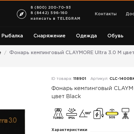
8 (800) 200-70-93
8 (8442) 596-160
Контакты
Дос
написать в TELEGRAM
Рыбалка
Снаряжение
Одежда
Обувь
е
Фонарь кемпинговый CLAYMORE Ultra 3.0 M цвет
/
ID товара:
118901
Артикул:
CLC-1400B
Фонарь кемпинговый CLAY
цвет Black
Фонарь
кемпинговый
CLAYMORE
Характеристики
Ultra