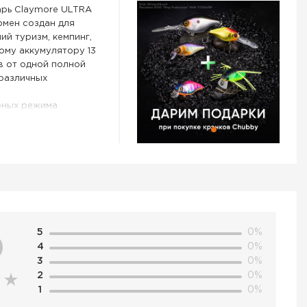
рь Claymore ULTRA
юмен создан для
й туризм, кемпинг,
ому аккумулятору 13
в от одной полной
 различных
рных режима
 теплый белый),
кой при нажатии
может
 зарядки Ваших
ащиты IP54, этот
 поэтому идеально
на природе. Данная
очную ручку или S-
ются на плоской
5
0%
0
ся на угол до 90°,
4
0%
открытом воздухе Вы
3
0%
ия.
2
0%
т мощные
1
0%
йдут для