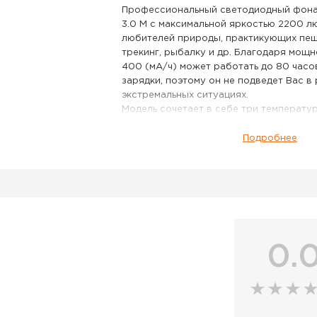
Профессиональный светодиодный фона
3.0 М с максимальной яркостью 2200 л
любителей природы, практикующих пеши
трекинг, рыбалку и др. Благодаря мощн
400 (мА/ч) может работать до 80 часо
зарядки, поэтому он не подведет Вас в
экстремальных ситуациях.
Модель сочетает в себе три температу
(холодный белый, естественный белый,
которые регулируются тонкой настрой
Подробнее
кнопки. Фонарь Claymore ULTRA 3.0 М 
функционировать как банк питания для
электронных устройств. Имея степень з
фонарь защищен от пыли и брызг воды,
подойдёт любителям активного отдыха 
модель легко подвешивается за провол
образный крючок, а также устанавлива
0.
поверхности. Задняя ручка передвигает
благодаря этому в любой ситуации на 
сможете добиться идеального освещен
В серию ULTRA 3.0 от Claymore входя
перезаряжаемые фонари, которые подо