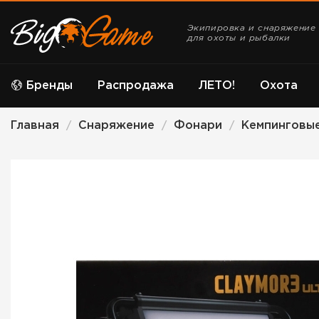
Экипировка и снаряжение
для охоты и рыбалки
Бренды
Распродажа
ЛЕТО!
Охота
Главная
Снаряжение
Фонари
Кемпинговы
/
/
/