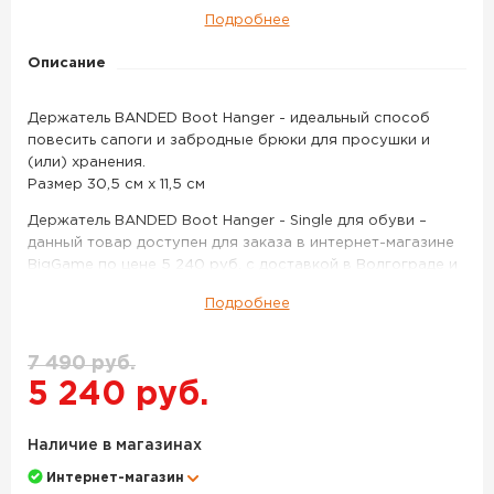
для
Подробнее
обуви
Описание
Держатель BANDED Boot Hanger - идеальный способ
повесить сапоги и забродные брюки для просушки и
(или) хранения.
Размер 30,5 см x 11,5 см
Держатель BANDED Boot Hanger - Single для обуви –
данный товар доступен для заказа в интернет-магазине
BigGame по цене 5 240 руб. с доставкой в Волгограде и
по всей России. Для того, чтобы купить данный товар,
Подробнее
положите его в корзину или позвоните по телефону +7
(8442) 596-160
7 490 руб.
5 240 руб.
Наличие в магазинах
Интернет-магазин