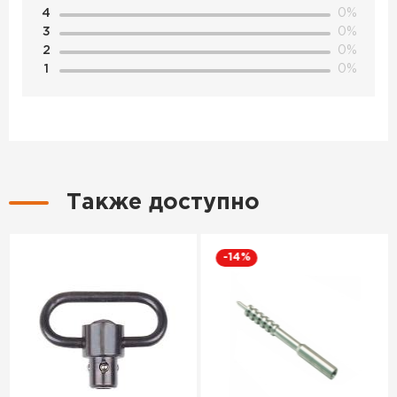
4
0%
3
0%
2
0%
1
0%
Также доступно
-14%