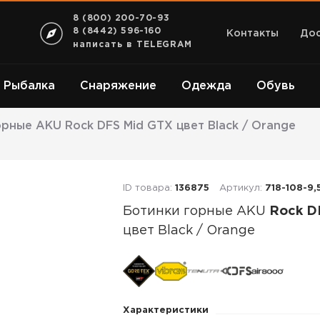
8 (800) 200-70-93
8 (8442) 596-160
Контакты
Дос
написать в TELEGRAM
Рыбалка
Снаряжение
Одежда
Обувь
рные AKU Rock DFS Mid GTX цвет Black / Orange
ID товара:
136875
Артикул:
718-108-9,
Ботинки горные AKU
Rock D
цвет Black / Orange
Ботинки
горные
AKU
Характеристики
Rock