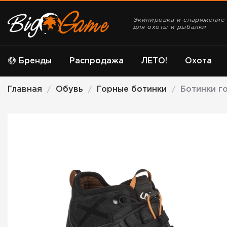
Экипировка и снаряжение
для охоты и рыбалки
Бренды
Распродажа
ЛЕТО!
Охота
Главная
Обувь
Горные ботинки
Ботинки го
/
/
/