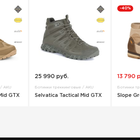
-40%
25 990 руб.
13 790 
/ AKU
Ботинки треккинговые / AKU
Ботинки тр
 Mid GTX
Selvatica Tactical Mid GTX
Slope G