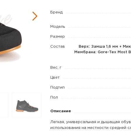
DFS
Бренд
Mid
GTX
Модель
цвет
Black
Размер
/
Состав
Верх: Замша 1,6 мм + Ми
Orange
Мембрана: Gore-Tex Most B
Вес, г
Цвет
Подтип
Пол
Описание
Легкая, универсальная и дышащая обув
использования на местности средней с