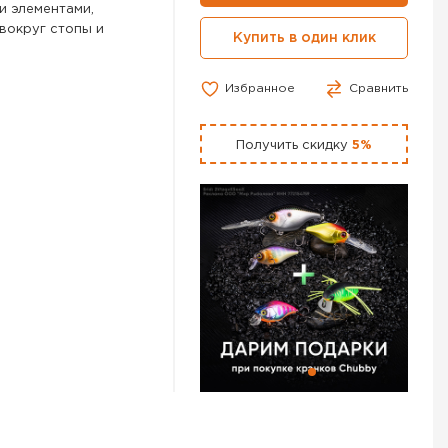
и элементами,
вокруг стопы и
Купить в один клик
Избранное
Сравнить
omfort.
Получить скидку
5%
ен + ЕVA Microporosa
чно рециклированный
вет Black / Orange –
тернет-магазине
ой в Волгограде и по
нный товар,