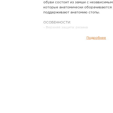
обуви состоит из замши с независимым
которые анатомически оборачиваются 
поддерживают анатомию стопы.
ОСОБЕННОСТИ:
- Верхняя защита: резина
- Подкладка: GORE TEX® Performance C
- Подошва: AKU ALTERRA LITE TENUTA
Подробнее
- Стелька основная: 2,0 мм полипропил
(гибкая)
- Стелька: ортолит® гибридный, части
МАТЕРИАЛ:
Верх: Замша + AIR8000®
ТЕХНОЛОГИИ:
- GORE TEX® Performance Comfort
- AKU Air 8000®
Ботинки горные AKU Rock DFS Mid GTX ц
данный товар доступен для заказа в ин
BigGame по цене 16 790 руб. с доставк
всей России. Для того, чтобы купить да