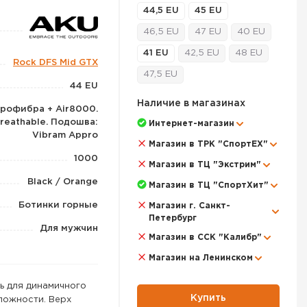
44,5 EU
45 EU
46,5 EU
47 EU
40 EU
41 EU
42,5 EU
48 EU
Rock DFS Mid GTX
47,5 EU
44 EU
Наличие в магазинах
крофибра + Air8000.
reathable. Подошва:
Интернет-магазин
Vibram Appro
Магазин в ТРК "СпортЕХ"
1000
Магазин в ТЦ "Экстрим"
Black / Orange
Магазин в ТЦ "СпортХит"
Ботинки горные
Магазин г. Санкт-
Петербург
Для мужчин
Магазин в ССК "Калибр"
Магазин на Ленинском
ь для динамичного
Купить
ложности. Верх