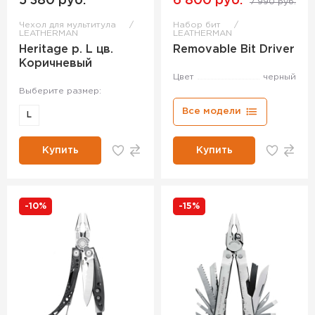
5 380 руб.
6 800 руб.
7 990 руб.
Чехол для мультитула
Набор бит
LEATHERMAN
LEATHERMAN
Heritage р. L цв.
Removable Bit Driver
Коричневый
Цвет
черный
Выберите размер:
Все модели
L
Купить
Купить
-10%
-15%