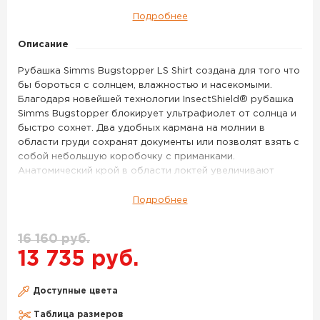
Подробнее
Описание
Рубашка Simms Bugstopper LS Shirt создана для того что
бы бороться с солнцем, влажностью и насекомыми.
Благодаря новейшей технологии InsectShield® рубашка
Simms Bugstopper блокирует ультрафиолет от солнца и
быстро сохнет. Два удобных кармана на молнии в
области груди сохранят документы или позволят взять с
собой небольшую коробочку с приманками.
Анатомический крой в области локтей увеличивают
подвижность рук при забросе и проводке. Вшитый
кусочек замши на подоле рубашки предназначен для
Подробнее
протирки солнцезащитных очков.
Рубашка SIMMS Bugstopper LS Shirt цвет Storm Plaid –
16 160 руб.
данный товар доступен для заказа в интернет-магазине
13 735 руб.
BigGame по цене 13 735 руб. с доставкой в Перми и по
всей России. Для того, чтобы купить данный товар,
Доступные цвета
положите его в корзину или позвоните по телефону +7
(342) 215-00-90
Таблица размеров