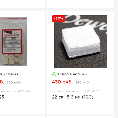
-20%
 в наличии
Товар в наличии
б.
430 руб.
530 руб.
540 руб.
лочный
A2S GUN
Патч хлопковый
DEWEY
25
22 cal. 5,6 мм (100)