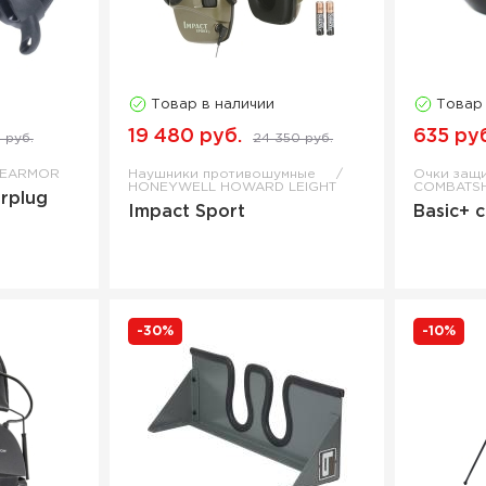
Товар в наличии
Товар
19 480 руб.
635 ру
 руб.
24 350 руб.
EARMOR
Наушники противошумные
Очки защ
HONEYWELL HOWARD LEIGHT
COMBATS
arplug
Impact Sport
Basic+ 
-30%
-10%