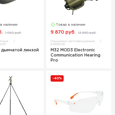
 в наличии
Товар в наличии
б.
9 870 руб.
1 060 руб.
13 990 руб.
итные
Наушники противошумные
HOP
EARMOR
с дымчатой линзой
M32 MOD3 Electronic
Communication Hearing
Pro
-40%