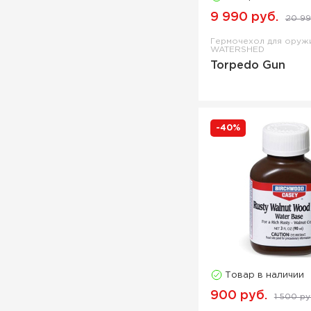
9 990 руб.
20 99
Смазка-спрей
Смазка-спрей силиконовая
Гермочехол для ору
WATERSHED
Сольвент
Torpedo Gun
Сошка
Сошка-трость
Средство для воронения
-40%
Средство для
восстановления дерева
Средство для морения
Средство для обработки
дерева
Станок для чистки оружия
Сумка
Сумка для патронов
Товар в наличии
Сумка охотничья
900 руб.
1 500 ру