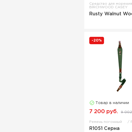
Сумка поясная
Средство для морени
BIRCHWOOD CASEY
Сумка-переноска для лука
Rusty Walnut Wo
Сумка-холодильник
Чехол для винтовки
Чехол для ножа
-20%
Чехол для оптики
Чехол для оружия
Чехол для пистолета
Чехол для прицела
Чехол для ружья
Чехол для рюкзака
Чехол на рюкзак
Товар в наличии
Чучело
7 200 руб.
9 002
Шомпол односекционный
Ремень погонный
R1051 Серна
Щётка стальная