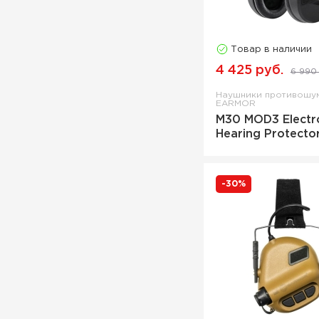
Набор для стрельбы
Набор для чистки оружия
Товар в наличии
Накидка на скрадок для
4 425 руб.
собак
6 990 
Накладка на оголовье
Наушники противошу
EARMOR
Направляющая для чистки
M30 MOD3 Electr
оружия
Hearing Protecto
Наушники
Наушники противошумные
-30%
Очки баллистические
Очки защитные
Патронташ
Патронташ на приклад
Патч войлочный
Патч хлопковый