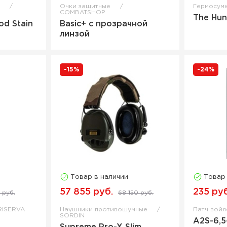
я
Очки защитные
Гермосум
COMBATSHOP
The Hun
od Stain
Basic+ с прозрачной
линзой
-15%
-24%
Товар в наличии
Товар
57 855 руб.
235 руб
 руб.
68 150 руб.
RISERVA
Наушники противошумные
Патч вой
SORDIN
A2S-6,5