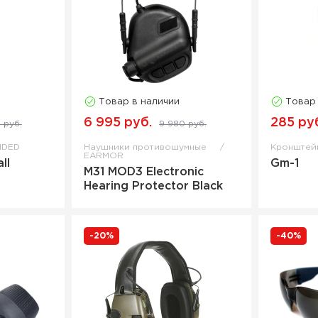
Товар в наличии
Товар
6 995 руб.
285 ру
 руб.
9 980 руб.
NDED
Наушники противошумные
Кронште
EARMOR
ll
Gm-1
M31 MOD3 Electronic
Hearing Protector Black
-20%
-40%