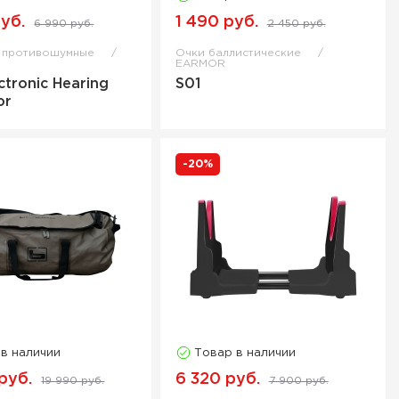
уб.
1 490 руб.
6 990 руб.
2 450 руб.
 противошумные
Очки баллистические
EARMOR
ctronic Hearing
S01
or
-20%
 в наличии
Товар в наличии
руб.
6 320 руб.
19 990 руб.
7 900 руб.