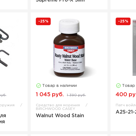
Supreme Pro-X Slim
-25%
-25%
Товар в наличии
Товар
1 045 руб.
400 ру
руб.
1 390 руб.
 оружия
Средство для морения
Патч вой
BIRCHWOOD CASEY
A2S-21-
для
Walnut Wood Stain
ия