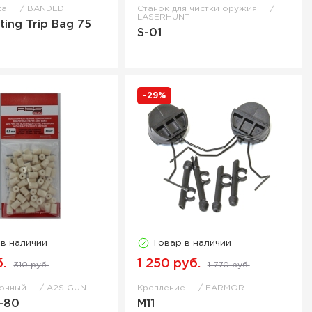
ка
BANDED
Станок для чистки оружия
LASERHUNT
ting Trip Bag 75
S-01
-29%
 в наличии
Товар в наличии
.
1 250 руб.
310 руб.
1 770 руб.
лочный
A2S GUN
Крепление
EARMOR
-80
M11