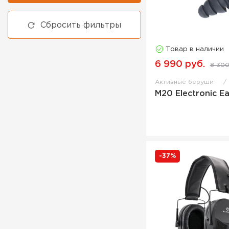
Кейс для пистолета
Сбросить фильтры
Кейс оружейный
Кейс под прицел
Товар в наличии
Коврик для чистки оружия
6 990 руб.
8 300
Кофр-сумка пистолетный
Активные беруши
M20 Electronic E
Крепление
Кронштейн
Лента антимиражная
Манок на утку
-37%
Масло оружейное
Мешок для стрельбы
Мешок для чучел
Монокуляр
Набор для нарезного
оружия