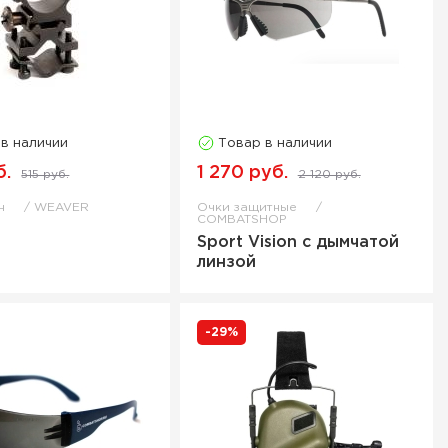
 в наличии
Товар в наличии
б.
1 270 руб.
515 руб.
2 120 руб.
йн
WEAVER
Очки защитные
COMBATSHOP
Sport Vision с дымчатой
линзой
-29%