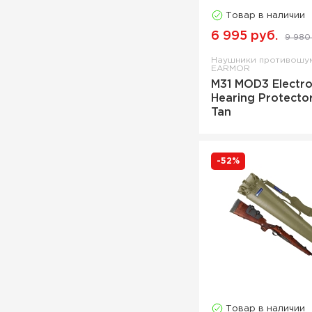
Переходник для вишеров
Товар в наличии
Подвес
6 995 руб.
9 980
Подвязка
Наушники противошу
Подсумок-патронташ
EARMOR
M31 MOD3 Electro
Пояс-разгрузка
Hearing Protecto
Ремень
Tan
Ремень двойной
винтовочный
Ремень для винтовки
-52%
Ремень для дробовика
Ремень погонный
Рюкзак грибника
Рюкзак охотничий
Рюкзак тактический
Сеть маскировочная
Товар в наличии
Смазка для оружия