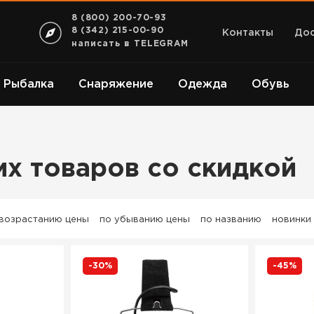
8 (800) 200-70-93
8 (342) 215-00-90
Контакты
Дос
написать в TELEGRAM
Рыбалка
Снаряжение
Одежда
Обувь
х товаров со скидкой
 возрастанию цены
по убыванию цены
по названию
новинки
-30%
-45%