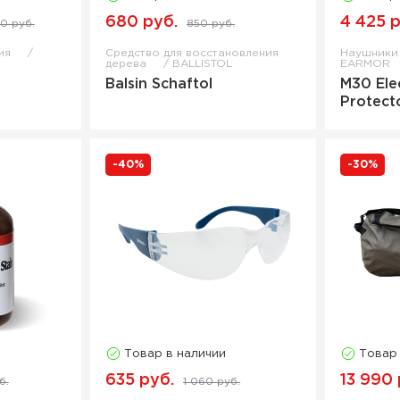
680 руб.
4 425 р
0 руб.
850 руб.
жия
Средство для восстановления
Наушники
дерева
BALLISTOL
EARMOR
Balsin Schaftol
M30 Ele
Protect
-40%
-30%
Товар в наличии
Товар
635 руб.
13 990 
б.
1 060 руб.