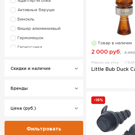
Адаптер-иголка
Активные беруши
Бинокль
Вишер алюминиевый
Гермомешок
Товар в наличии
Гермосумка
2 000 руб.
3 990
Гермосумка на колесиках
Манок на утку
BA
Гермочехол для оружия
Скидки и наличие
Little Bub Duck Ca
Держатель для обуви
Держатель для приманок и
аксессуаров
Бренды
Ёршик-пуховка
-16%
Жилет для собаки
Цена (руб.)
Карабин
Кейс для оружия
Фильтровать
Кейс для патронов