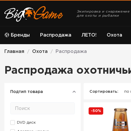
Экипировка и снаряжение
для охоты и рыбалки
Бренды
Распродажа
ЛЕТО!
Охота
Главная
Охота
Распродажа
/
/
Распродажа охотничьи
Подтип товара
Сортировать:
по
-50%
DVD диск