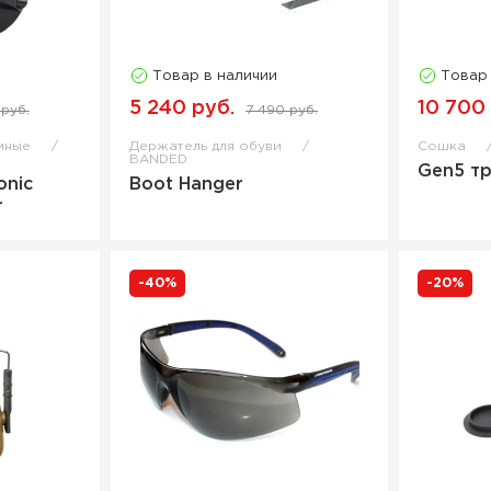
Товар в наличии
Товар
5 240 руб.
10 700
руб.
7 490 руб.
мные
Держатель для обуви
Сошка
BANDED
Gen5 т
onic
Boot Hanger
r
-40%
-20%