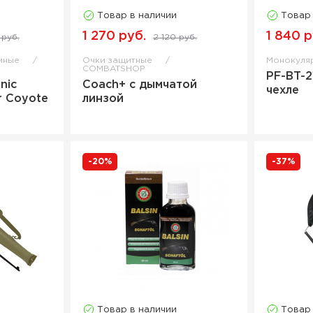
Товар в наличии
Товар
1 270 руб.
1 840 р
 руб.
2 120 руб.
мные
Очки защитные
Монокул
COMBATSHOP
PF-BT-2
nic
Coach+ с дымчатой
чехле
r Coyote
линзой
-20%
-37%
Товар в наличии
Товар