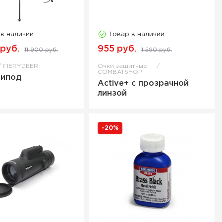
 в наличии
Товар в наличии
 руб.
955 руб.
11 900 руб.
1 590 руб.
FIERYDEER
Очки защитные
COMBATSHOP
рипод
Active+ с прозрачной
линзой
-20%