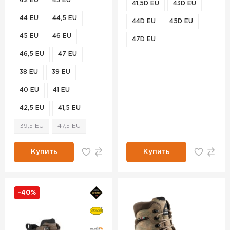
42 EU
43 EU
41,5D EU
43D EU
44 EU
44,5 EU
44D EU
45D EU
45 EU
46 EU
47D EU
46,5 EU
47 EU
38 EU
39 EU
40 EU
41 EU
42,5 EU
41,5 EU
39,5 EU
47,5 EU
Купить
Купить
-40%