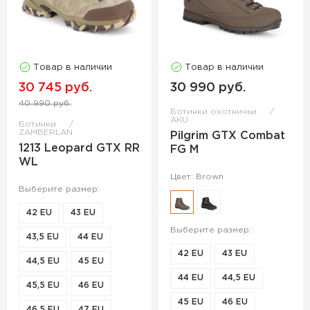
Товар в наличии
Товар в наличии
30 745 руб.
30 990 руб.
40 990 руб.
Ботинки охотничьи
AKU
Ботинки
ZAMBERLAN
Pilgrim GTX Combat
1213 Leopard GTX RR
FG M
WL
Цвет: Brown
Выберите размер:
42 EU
43 EU
Выберите размер:
43,5 EU
44 EU
42 EU
43 EU
44,5 EU
45 EU
44 EU
44,5 EU
45,5 EU
46 EU
45 EU
46 EU
46,5 EU
47 EU