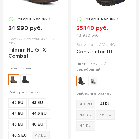
Товар в наличии
Товар в наличии
34 990 руб.
35 140 руб.
43 930 руб.
Ботинки охотничьи
AKU
Ботинки
VIKING
Pilgrim HL GTX
Constrictor III
Combat
Цвет: Черный /
Цвет: Brown
серебряный
Выберите размер:
Выберите размер:
42 EU
43 EU
40 RU
41 RU
44 EU
44,5 EU
45 RU
46 RU
45 EU
46 EU
42 RU
46,5 EU
47 EU