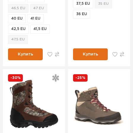
37,5 EU
35 EU
46,5 EU
47 EU
36 EU
40 EU
41 EU
42,5 EU
41,5 EU
47,5 EU
Купить
Купить
-30%
-25%