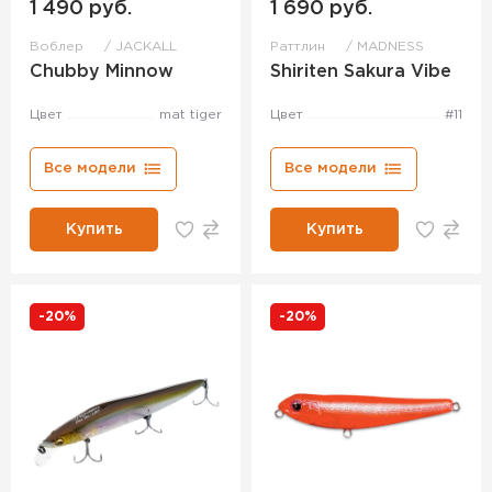
1 490 руб.
1 690 руб.
Воблер
JACKALL
Раттлин
MADNESS
Chubby Minnow
Shiriten Sakura Vibe
Цвет
mat tiger
Цвет
#11
Все модели
Все модели
Купить
Купить
-20%
-20%