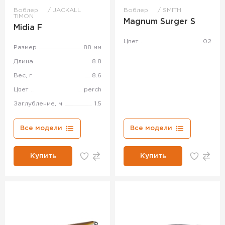
Воблер
JACKALL
Воблер
SMITH
TIMON
Magnum Surger S
Midia F
Цвет
02
Размер
88 мм
Длина
8.8
Вес, г
8.6
Цвет
perch
Заглубление, м
1.5
Все модели
Все модели
Купить
Купить