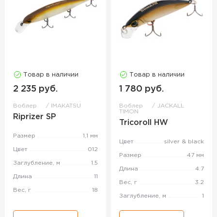
Товар в наличии
Товар в наличии
2 235 руб.
1 780 руб.
Воблер
IMAKATSU
Воблер
JACKALL
TIMON
Riprizer SP
Tricoroll HW
Размер
1,1 мм
Цвет
silver & black
Цвет
012
Размер
47 мм
Заглубление, м
1.5
Длина
4.7
Длина
11
Вес, г
3.2
Вес, г
18
Заглубление, м
1