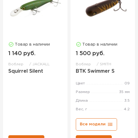
Товар в наличии
Товар в наличии
1 140 руб.
1 500 руб.
Воблер
JACKALL
Воблер
SMITH
Squirrel Silent
BTK Swimmer S
Цвет
09
Размер
35 мм
Длина
3.5
Вес, г
4.2
Все модели