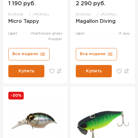
1 190 руб.
2 290 руб.
Воблер
JACKALL
Воблер
JACKALL
Micro Tappy
Magallon Diving
Цвет
chartreuse grass
Цвет
rt ayu
hopper
Все модели
Все модели
Купить
Купить
-30%