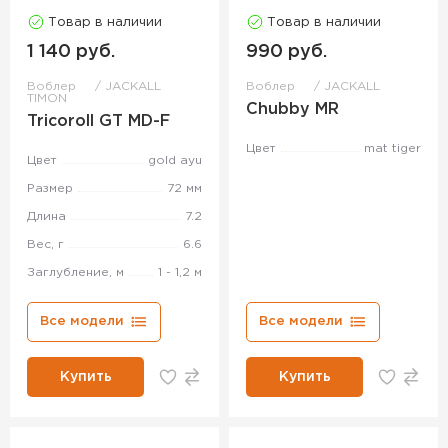
Товар в наличии
Товар в наличии
1 140 руб.
990 руб.
Воблер
JACKALL
Воблер
JACKALL
TIMON
Chubby MR
Tricoroll GT MD-F
Цвет
mat tiger
Цвет
gold ayu
Размер
72 мм
Длина
7.2
Вес, г
6.6
Заглубление, м
1 - 1,2 м
Все модели
Все модели
Купить
Купить