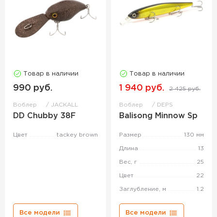
Товар в наличии
Товар в наличии
990 руб.
1 940 руб.
2 425 руб.
Воблер
JACKALL
Воблер
DEPS
DD Chubby 38F
Balisong Minnow Sp
Цвет
tackey brown
Размер
130 мм
Длина
13
Вес, г
25
Цвет
22
Заглубление, м
1.2
Все модели
Все модели