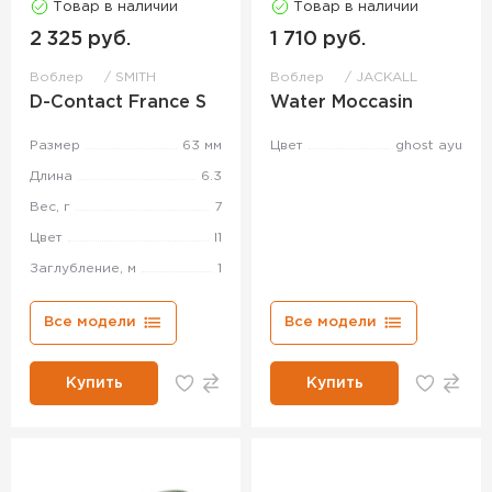
Товар в наличии
Товар в наличии
2 325 руб.
1 710 руб.
Воблер
SMITH
Воблер
JACKALL
D-Contact France S
Water Moccasin
Размер
63 мм
Цвет
ghost ayu
Длина
6.3
Вес, г
7
Цвет
l1
Заглубление, м
1
Все модели
Все модели
Купить
Купить