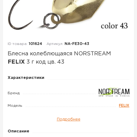
ID товара:
101624
Артикул:
NA-FE30-43
Блесна колеблющаяся NORSTREAM
FELIX
3 г код цв. 43
Блесна
Характеристики
колеблющаяся
NORSTREAM
Бренд
FELIX
Модель
FELIX
3
г
Подробнее
код
цв.
Описание