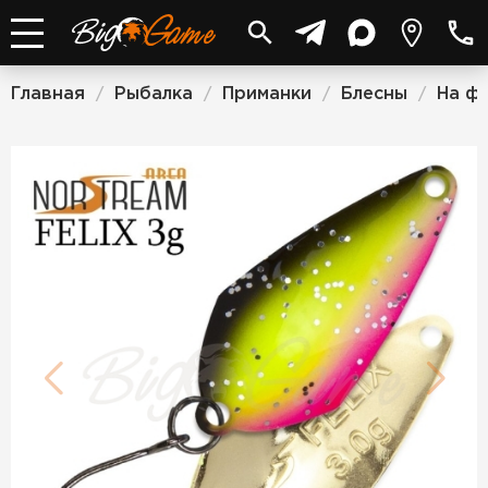
Главная
Рыбалка
Приманки
Блесны
На ф
/
/
/
/