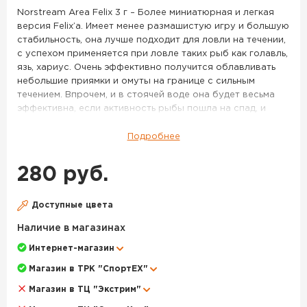
43
Norstream Area Felix 3 г – Более миниатюрная и легкая
версия Felix’a. Имеет менее размашистую игру и большую
стабильность, она лучше подходит для ловли на течении,
с успехом применяется при ловле таких рыб как голавль,
язь, хариус. Очень эффективно получится облавливать
небольшие приямки и омуты на границе с сильным
течением. Впрочем, и в стоячей воде она будет весьма
эффективна, если активность рыбы пошла на спад, и
крупные активные приманки уже работают хуже.
Подробнее
Миниатюрные латунные колебалки Felix входят в раздел
Area, то есть были разработаны экспертами Norstream
280 руб.
для форелевой рыбалки. Блесны получили вытянутую
пластину, напоминающую грань кристалла, и выверенный
изгиб. Это обеспечивает дразнящую игру при неспешной
Доступные цвета
и быстрой анимации, при наличии течения и в спокойных
Наличие в магазинах
акваториях. Приманки подходят для проводок у самой
поверхности и в толще воды. Модель весом 4,3 гр
Интернет-магазин
дальнобойная, позволит подобраться к осторожной
Магазин в ТРК "СпортЕХ"
рыбе. Более легкие колебалки Norstream Area Felix
подойдут для облавливания ближних дистанций.
Магазин в ТЦ "Экстрим"
Модельный ряд включает как яркие "форелевые"