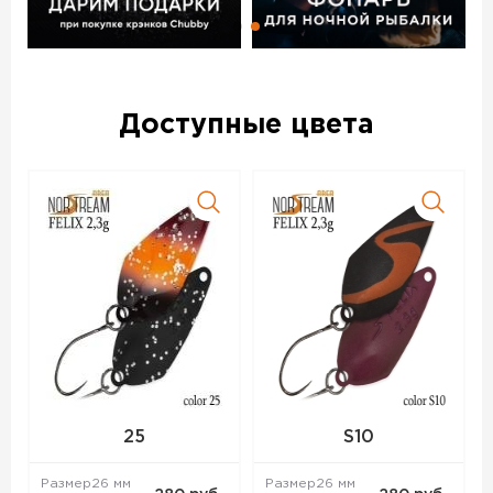
На всех блеснах Norstream Area Felix стоят качественные
крючки без бородок из проволоки средней толщины.
Яркие расцветки приманок подойдут для активной рыбы,
более спокойные будут интересны любителям ловли
белого хищника. При создании блесен были учтены
Доступные цвета
пожелания многих ведущих спортсменов по ловле
форели и голавля.
Блесна колеблющаяся NORSTREAM FELIX 3 г код цв. 43 –
данный товар доступен для заказа в интернет-магазине
BigGame по цене 280 руб. с доставкой в Новосибирске и
по всей России. Для того, чтобы купить данный товар,
положите его в корзину или позвоните по телефону +7
(383) 285-41-01
25
S10
Размер
26 мм
Размер
26 мм