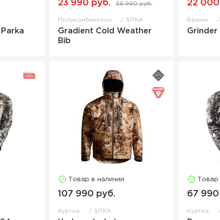
23 990 руб.
22 000
39 990 руб.
Полукомбинезон
SITKA
Брюки
 Parka
Gradient Cold Weather
Grinder
Bib
Товар в наличии
Товар
107 990 руб.
67 990
Куртка
SITKA
Куртка