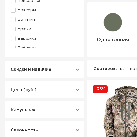
Бейсболка
Боксеры
Ботинки
Брюки
Варежки
Однотонная
Вейдерсы
Водолазка
Гетры
Сортировать:
по
Скидки и наличие
Жилет
Жилет сигнальный
-35%
Цена (руб.)
Кальсоны
Кепка
Камуфляж
Куртка
Лонгслив
Сезонность
Маска для лица