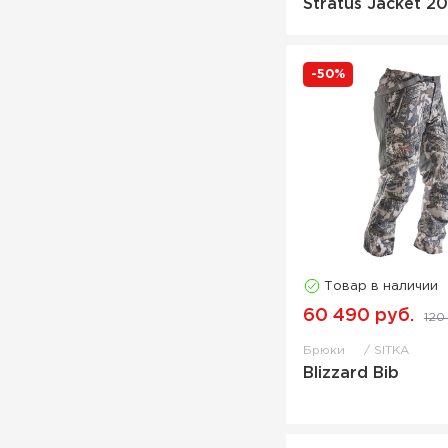
Stratus Jacket 2
Шапка
Шорты
-50%
Товар в наличии
60 490 руб.
120
Брюки
SITKA
Blizzard Bib