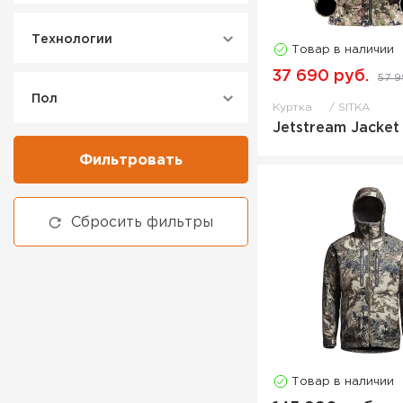
Муфта
Технологии
Наколенники
Товар в наличии
Носки
37 690 руб.
57 9
Пол
Панама
Куртка
SITKA
Jetstream Jacket
Перчатка-муфта
Перчатки
Фильтровать
Повязка
Поло
Сбросить фильтры
Полукомбинезон
Ремень для бинокля
Рубашка
Рюкзак городской
Рюкзак охотничий
Рюкзак-жилет
Товар в наличии