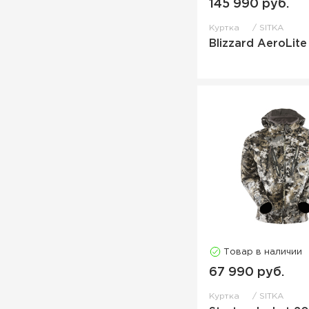
145 990 руб.
Сапоги
Слайдеры
Куртка
SITKA
Blizzard AeroLite
Спальный мешок
Сумка
Сумка для бинокля
Сумка поясная
Сумка-переноска для лука
Термокофта
Термофутболка
Толстовка
Футболка
Худи
Товар в наличии
Чемодан на колесиках
67 990 руб.
Чехол для бинокля
Куртка
SITKA
Чехол на рюкзак