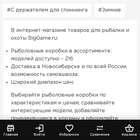
С держателем для спиннинга
Зимние
В интернет-магазине товаров для рыбалки и
охоты BigGame.ru:
Рыболовные коробки в ассортименте:
моделей доступно – 216
Доставка в Новосибирске и по всей России,
возможность самовывоза;
Широкий диапазон цен;
Выбирайте рыболовные коробки по
характеристикам и ценам, сравнивайте
интересующие модели, добавляйте
понравившиеся в корзину и оформляйте
заказ. Все рыболовные коробки имеют
официальную гарантию. Если возникли
Главная
Войти
Избранное
Сравнение
Корзина