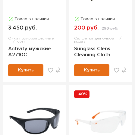
Товар в наличии
Товар в наличии
3 450 руб.
200 руб.
290 руб.
Очки поляризационные
Салфетка для очков
INVU
MAKO
Activity мужские
Sunglass Clens
A2710C
Cleaning Cloth
Купить
Купить
-40%