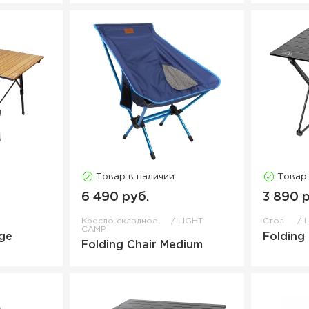
Товар в наличии
Товар
6 490 руб.
3 890 
Кресло складное
LIGHT
Стол
CAMP
rge
Folding
Folding Chair Medium