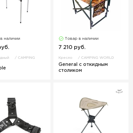
 в наличии
Товар в наличии
руб.
7 210 руб.
одный
CAMPING
Кресло
CAMPING WORLD
General с откидным
ble
столиком