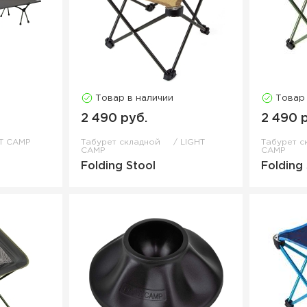
Товар в наличии
Товар
2 490 руб.
2 490 
T CAMP
Табурет складной
LIGHT
Табурет 
CAMP
CAMP
Folding Stool
Folding