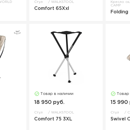
WORLD
Стул
WALKSTOOL
Кресло с
CAMP
Comfort 65Xxl
Folding 
Товар в наличии
Товар
18 950 руб.
15 990 
Стул
WALKSTOOL
Стул
Comfort 75 3XL
Swivel C