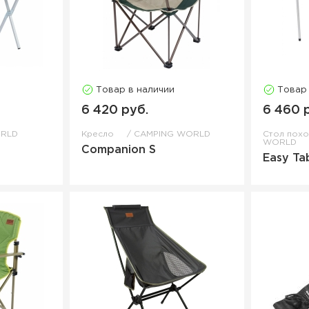
Товар в наличии
Товар
6 420 руб.
6 460 
ORLD
Кресло
CAMPING WORLD
Стол пох
WORLD
Companion S
Easy Ta