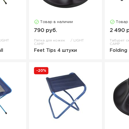
Товар в наличии
Товар
790 руб.
2 490 
LIGHT
Пятка для ножек
LIGHT
Табурет 
CAMP
CAMP
ll
Feet Tips 4 штуки
Folding
-20%