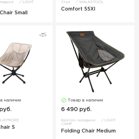
кладное
LIGHT
Стул
WALKSTOOL
Comfort 55Xl
Chair Small
 в наличии
Товар в наличии
руб.
6 490 руб.
CLAYMORE
Кресло складное
LIGHT
CAMP
hair S
Folding Chair Medium