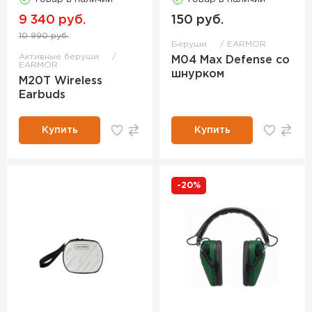
9 340 руб.
150 руб.
10 990 руб.
Беруши
EARMOR
Активные беруши
M04 Max Defense со
EARMOR
шнурком
M20T Wireless
Earbuds
Купить
Купить
-20%