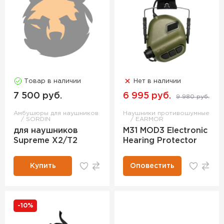
Товар в наличии
Нет в наличии
7 500 руб.
6 995 руб.
9 980 руб.
Амбушюры для наушников
Наушники противошумные
SORDIN
EARMOR
для наушников
М31 MOD3 Electronic
Supreme X2/T2
Hearing Protector
Купить
Оповестить
-10%