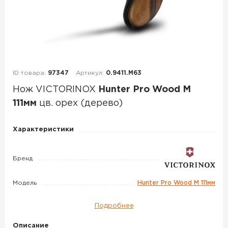
ID товара:
97347
Артикул:
0.9411.M63
Нож VICTORINOX
Hunter Pro Wood M
111мм
цв. орех (дерево)
Нож
Характеристики
VICTORINOX
Hunter
Бренд
Pro
Wood
Модель
Hunter Pro Wood M 111мм
M
111мм
Подробнее
цв.
Описание