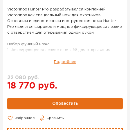
орех
(дерево)
Victorinox Hunter Pro разрабатывался компанией
Victorinox как специальный нож для охотников.
Основным и единственным инструментом ножа Hunter
Pro является широкое и мощное фиксирующееся лезвие
с отверстием для открывания одной рукой
Набор функций ножа:
1. Фиксирующееся лезвие с петлёй для открывания
одной рукой
2. Отверстие для шнурка
Подробнее
Нож VICTORINOX Hunter Pro Wood M 111мм цв. орех
(дерево) – данный товар доступен для заказа в
22 080 руб.
интернет-магазине BigGame по цене 18 770 руб. с
18 770 руб.
доставкой в Красноярске и по всей России. Для того,
чтобы купить данный товар, положите его в корзину или
позвоните по телефону +7 (391) 216-79-00
Оповестить
Избранное
Сравнить