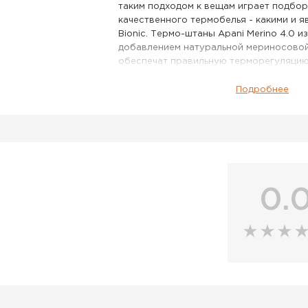
таким подходом к вещам играет подбор
качественного термобелья - какими и я
Bionic. Термо-штаны Apani Merino 4.0 и
добавлением натуральной мериносовой
обеспечат правильную терморегуляцию
теплосбережение во время высоких физ
даже в самые сильные морозы. Помимо 
Подробнее
многочисленные технологии, с которы
ознакомиться чуть ниже, обеспечат отл
поспособствуют насыщению мышц кис
питательными веществами.
Особенности:
Мужские термоштаны
0.
Новая технология Retina®, присущая п
обеспечивает сверхточное зонирование
целенаправленность каждой функциона
использованной технологии
IDEO-Waistband: идеально разработанн
оптимизированный пояс с более высок
который не сползает и не задирается
Activ-Bund® в области манжет и на по