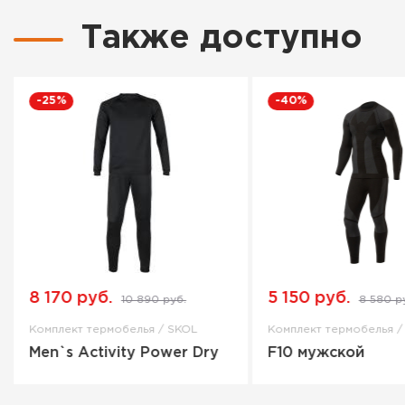
Также доступно
-25%
-40%
8 170 руб.
5 150 руб.
10 890 руб.
8 580 р
Комплект термобелья / SKOL
Комплект термобелья /
Men`s Activity Power Dry
F10 мужской