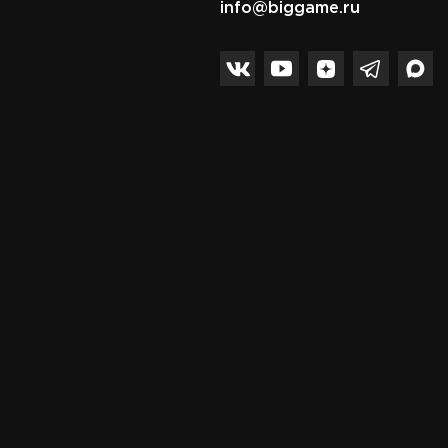
info@biggame.ru
тернет-магазине
ой в Волгограде и по
нный товар,
 по телефону +7