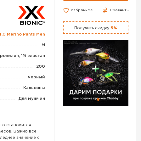
Избранное
Сравнить
Получить скидку
5%
4.0 Merino Pants Men
M
ропилен, 1% эластан
200
черный
Кальсоны
Для мужчин
сто становится
есов. Важно все
следнее значение с