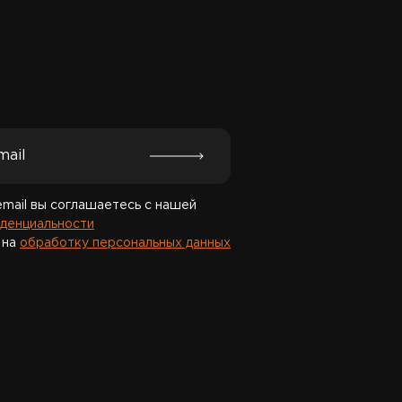
данный товар доступен для заказа в ин
BigGame по цене 15 400 руб. с доставк
всей России. Для того, чтобы купить да
положите его в корзину или позвоните
(8442) 596-160
Спасибо за подписку!
email вы соглашаетесь с нашей
денциальности
 на
обработку персональных данных