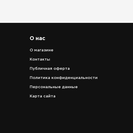
позволяет защититься от холодного во
предотвратить потерю тепла в данной 
AirConditioningSpot™: круглая вставка
колена, которая обеспечивает более 
влагоотвод и охлаждение данной облас
ISO-CalfPad: вставка в области икрон
О нас
сохранения тепла, что будет препятст
растяжениям во время физических наг
О магазине
X-Impact Technology™: эта технология 
откалиброванное воздействие на кров
Контакты
уменьшает нагрузку на сердечно-сосуд
Публичная оферта
улучшает работу мышц и внутренних ор
улучшается снабжение кислородом и п
Политика конфиденциальности
веществами
Персональные данные
X-Bionic® PartialKompression: частична
эффективно снижает мышечную вибрац
Карта сайта
насыщению мышц кислородом и питате
Высококачественный материал APANI®
поддерживает оптимальный уровень теп
Состав: 87% шерсть мериноса, 12% пол
эластан.
Кальсоны X-BIONIC Apani 4.0 Merino Pan