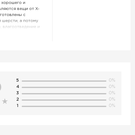
 хорошего и
вляются вещи от X-
зготовлены с
 шерсти, а потому
, влагоотведение и
ических нагрузок -
этого,
ми подробно можно
ичную посадку и
лородом и
5
0%
0
4
0%
околению 4.0:
3
0%
 тела,
льной зоны и
2
0%
1
0%
ый, эргономически
им вырезом сзади,
ясе адаптируется