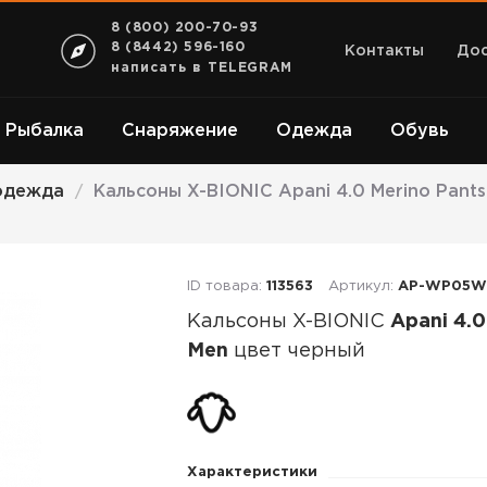
8 (800) 200-70-93
8 (8442) 596-160
Контакты
Дос
написать в TELEGRAM
Рыбалка
Снаряжение
Одежда
Обувь
одежда
Кальсоны X-BIONIC Apani 4.0 Merino Pant
/
ID товара:
113563
Артикул:
AP-WP05W
Кальсоны X-BIONIC
Apani 4.0
Men
цвет черный
Кальсоны
X-
BIONIC
Характеристики
Apani