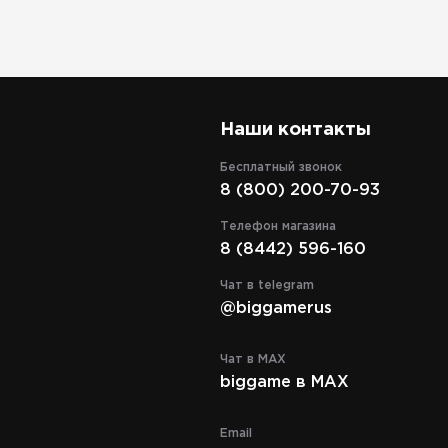
здуха и
области тела
 с обратной стороны
эффективный
ти тела
ожных мышц для
Наши контакты
вовать охлаждению и
рузок
Бесплатный звонок
оказывает
8 (800) 200-70-93
еносные сосуды,
истую систему, что
Телефон магазина
ганов. Так же
8 (8442) 596-160
итательными
Чат в telegram
я компрессия
@biggamerus
ию, способствует
льными веществами
 из шерсти мериноса
Чат в MAX
ла и отводит влагу
biggame в MAX
ипропилен, 1%
Email
ts Men цвет черный –