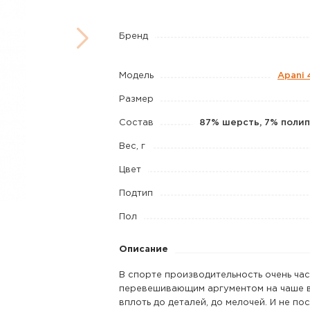
4.0
Merino
Бренд
Pants
Men
Модель
Apani 
цвет
Размер
черный
Состав
87% шерсть, 7% полип
Вес, г
Цвет
Подтип
Пол
Описание
В спорте производительность очень ча
перевешивающим аргументом на чаше в
вплоть до деталей, до мелочей. И не по