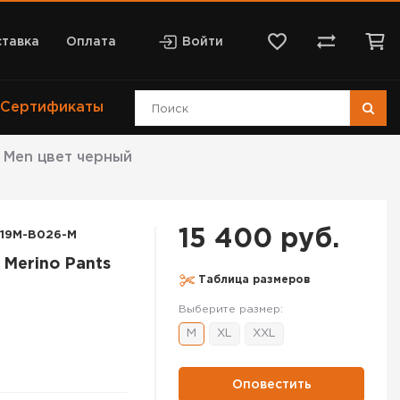
тавка
Оплата
Войти
Сертификаты
s Men цвет черный
15 400 руб.
19M-B026-M
 Merino Pants
Таблица размеров
Выберите размер:
M
XL
XXL
Оповестить