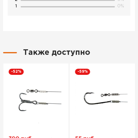
1
0%
Также доступно
-52%
-59%