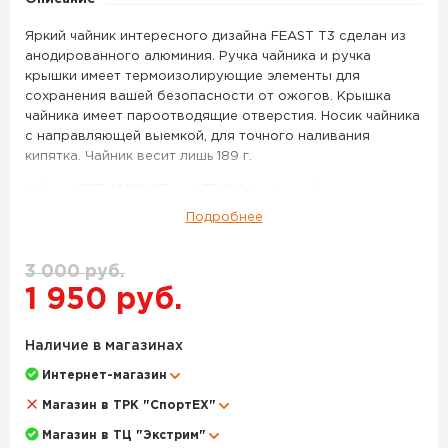
Яркий чайник интересного дизайна FEAST T3 сделан из
анодированного алюминия. Ручка чайника и ручка
крышки имеет термоизолирующие элементы для
сохранения вашей безопасности от ожогов. Крышка
чайника имеет пароотводящие отверстия. Носик чайника
с направляющей выемкой, для точного наливания
кипятка. Чайник весит лишь 189 г.
Чайник FIRE-MAPLE Feast T3 0,7 л – данный товар
доступен для заказа в интернет-магазине BigGame по
Подробнее
цене 1 950 руб. с доставкой в Волгограде и по всей
России. Для того, чтобы купить данный товар, положите
его в корзину или позвоните по телефону +7 (8442)
3 000 руб.
596-160
1 950 руб.
Наличие в магазинах
Интернет-магазин
Магазин в ТРК "СпортЕХ"
Магазин в ТЦ "Экстрим"