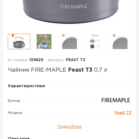
ID товара:
139829
Артикул:
FEAST T3
Чайник FIRE-MAPLE
Feast T3
0,7 л
Чайник
Характеристики
FIRE-
MAPLE
Бренд
Feast
Модель
Feast T3
T3
0,7
Подробнее
л
Описание