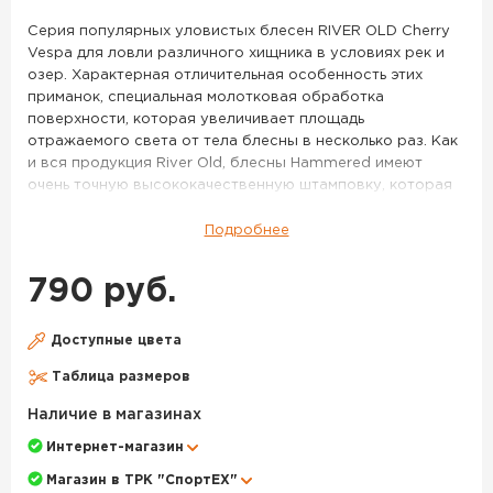
18
Серия популярных уловистых блесен RIVER OLD Cherry
г
Vespa для ловли различного хищника в условиях рек и
цв.
озер. Характерная отличительная особенность этих
14
приманок, специальная молотковая обработка
поверхности, которая увеличивает площадь
отражаемого света от тела блесны в несколько раз. Как
и вся продукция River Old, блесны Hammered имеют
очень точную высококачественную штамповку, которая
гарантирует соответствие заявленного и реального
веса блесны. В зависимости от размера и веса приманки,
Подробнее
эти блесны могут быть использованы как при ловле на
мелководье, в прудах, заливах речек и озер, так и на
790 руб.
сильном течении, на перекатах. Все блесны серии
Hammered отличаются отличными полетными
характеристиками, без труда забрасываются на
Доступные цвета
значительные расстояния даже новичками, и точно
Таблица размеров
ложатся в цель. Крупные модели этих приманок
выпускаются без оснащения крючком, что по замыслу
Наличие в магазинах
производителя дает рыболову большие возможности по
Интернет-магазин
самостоятельному вооружению. Спиннингист, в
зависимости от условий лволи, глубины, наличия камней
Магазин в ТРК "СпортЕХ"