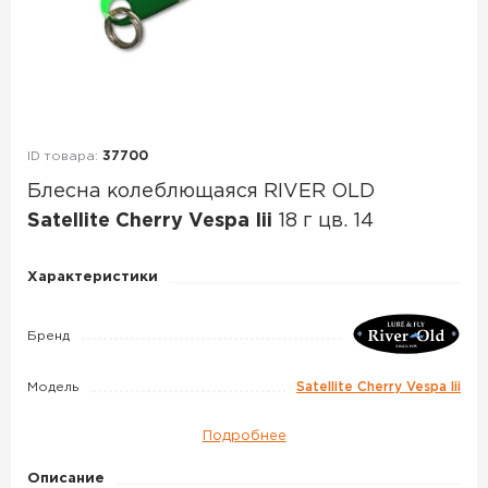
ID товара:
37700
Блесна колеблющаяся RIVER OLD
Satellite Cherry Vespa Iii
18 г цв. 14
Блесна
Характеристики
колеблющаяся
RIVER
Бренд
OLD
Satellite
Модель
Satellite Cherry Vespa Iii
Cherry
Vespa
Подробнее
Iii
Описание