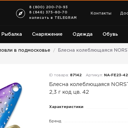
8 (800) 200-70-93
8 (846) 375-80-70
Контакты
Дос
написать в TELEGRAM
Рыбалка
Снаряжение
Одежда
Обувь
ловли в подмосковье
Блесна колеблющаяся NORSTR
/
ID товара:
87142
Артикул:
NA-FE23-42
Блесна колеблющаяся NOR
2,3 г код цв. 42
Блесна
Характеристики
колеблющаяся
NORSTREAM
Бренд
FELIX