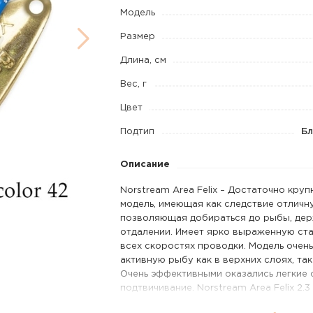
2,3
Модель
г
Размер
код
Длина, см
цв.
Вес, г
42
Цвет
Подтип
Бл
Описание
Norstream Area Felix – Достаточно круп
модель, имеющая как следствие отличн
позволяющая добираться до рыбы, де
отдалении. Имеет ярко выраженную ста
всех скоростях проводки. Модель очен
активную рыбу как в верхних слоях, так
Очень эффективными оказались легкие 
подтвичивание. Norstream Area Felix 2.3
миниатюрная и легкая версия Felix’a. 