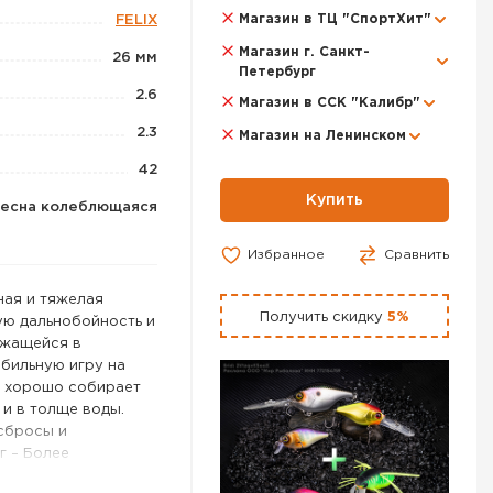
Магазин в ТЦ "СпортХит"
FELIX
Магазин г. Санкт-
26 мм
Петербург
2.6
Магазин в ССК "Калибр"
2.3
Магазин на Ленинском
42
Купить
есна колеблющаяся
Избранное
Сравнить
ная и тяжелая
Получить скидку
5%
ую дальнобойность и
ржащейся в
бильную игру на
ь хорошо собирает
 и в толще воды.
сбросы и
 г – Более
Данный размер имеет