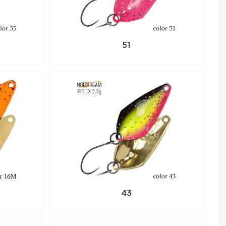
 товар, положите его
+7 (846) 375-80-70
51
43