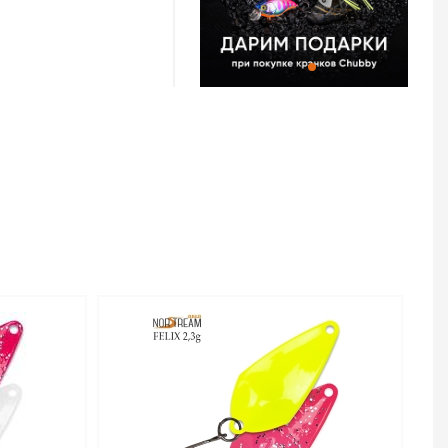
 и 2,0 г. Более
тую игру и большую
овли на течении, с
б как голавль, язь,
блавливать
с сильным течением.
есьма эффективна,
и крупные активные
Area Felix 2.0 г –
т тот же размер, что
обладает куда более
о работает на
о, эта версия
крупная навеска
ишком большие
г проявит себя в
ea Felix
сококачественной
,3 г код цв. 42 –
тернет-магазине
в Самаре и по всей