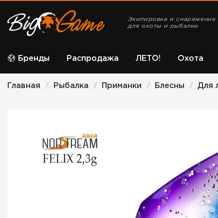
Экипировка и снаряжение
для охоты и рыбалки
Бренды
Распродажа
ЛЕТО!
Охота
Главная
Рыбалка
Приманки
Блесны
Для 
/
/
/
/