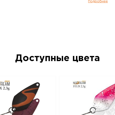
два варианта исполнения по весу – 2,3 г
Подробнее
тяжелая версия имеет менее размашис
стабильность, она лучше подходит для л
успехом применяется при ловле таких ры
хариус. Очень эффективно получится о
небольшие приямки и омуты на границе 
Впрочем, и в стоячей воде она будет в
если активность рыбы пошла на спад, 
приманки уже работают хуже. Norstream 
Самая легкая версия этой модели, имее
и Felix 2,3 г, но за счет меньшего веса 
Доступные цвета
легкой, «порхающей» игрой и стабильн
совсем медленной проводке. Безусловн
преимущественно для стоячей воды. Не
рыбы, ее невысокая активность, не сл
водоемы – вот условия, когда Felix 2,0 
наилучшем свете. Приманки Norstream Ar
изготовлены из латуни и оснащены вы
фурнитурой и крючками без бородок.
Блесна колеблющаяся NORSTREAM FELIX 2
данный товар доступен для заказа в ин
BigGame по цене 280 руб. с доставкой 