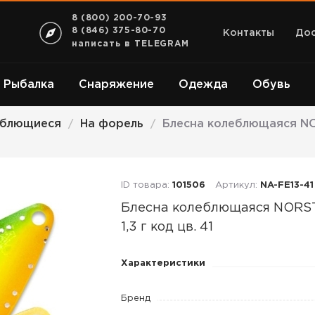
8 (800) 200-70-93
8 (846) 375-80-70
Контакты
Дос
написать в TELEGRAM
Рыбалка
Снаряжение
Одежда
Обувь
еблющиеся
На форель
Блесна колеблющаяся NOR
/
/
ID товара:
101506
Артикул:
NA-FE13-41
Блесна колеблющаяся NOR
1,3 г код цв. 41
Блесна
Характеристики
колеблющаяся
NORSTREAM
Бренд
FELIX