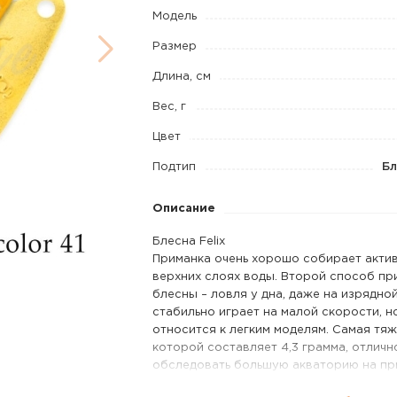
1,3
Модель
г
Размер
код
Длина, см
цв.
Вес, г
41
Цвет
Подтип
Бл
Описание
Блесна Felix
Приманка очень хорошо собирает акти
верхних слоях воды. Второй способ пр
блесны – ловля у дна, даже на изрядно
стабильно играет на малой скорости, н
относится к легким моделям. Самая тяж
которой составляет 4,3 грамма, отличн
обследовать большую акваторию на пр
рыбы. Очень эффективными оказались л