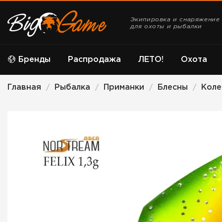
Экипировка и снаряжение
для охоты и рыбалки
Бренды
Распродажа
ЛЕТО!
Охота
Главная
Рыбалка
Приманки
Блесны
Кол
/
/
/
/