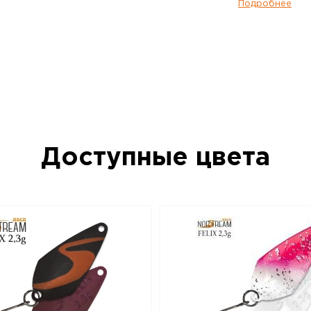
время проводки.
Подробнее
Благодаря своей ромбовидной форме, N
отлично держит течение любой силы. И
агрессивная, способна привлечь внима
голодного хищника. Кроме того, она о
заданный горизонт, что для приманки т
важно, особенно когда ловишь на река
течением.
На всех блеснах Norstream Area Felix с
Доступные цвета
крючки без бородок из проволоки сред
расцветки приманок подойдут для акти
спокойные будут интересны любителям
хищника. При создании блесен были уч
многих ведущих спортсменов по ловле 
Блесна колеблющаяся NORSTREAM FELIX 1
данный товар доступен для заказа в ин
BigGame по цене 280 руб. с доставкой 
России. Для того, чтобы купить данный
в корзину или позвоните по телефону 