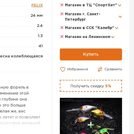
Магазин в ТЦ "СпортХит"
FELIX
Магазин г. Санкт-
24 мм
Петербург
2.4
Магазин в ССК "Калибр"
1.3
Магазин на Ленинском
41
Купить
есна колеблющаяся
Избранное
Сравнить
Получить скидку
5%
вную форель в
именения этой
й глубине она
о это больше
ёлая же, вес
о летит и позволяет
исутствие активной
егкие сбросы во