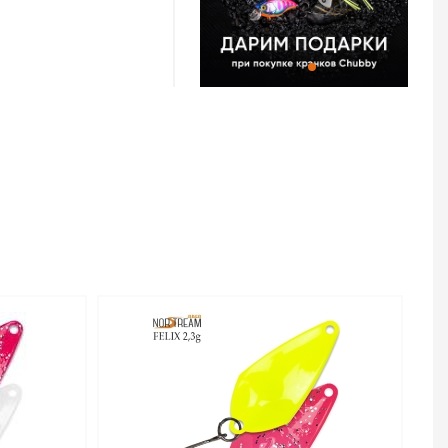
orstream Area Felix
гра у приманки
ние даже не очень
тлично держит
акого класса очень
х с сильным
тоят качественные
ней толщины. Яркие
вной рыбы, более
 ловли белого
тены пожелания
форели и голавля.
,3 г код цв. 41 –
тернет-магазине
в Самаре и по всей
 товар, положите его
+7 (846) 375-80-70