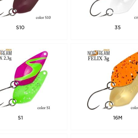
S10
35
S1
16M