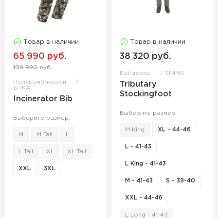
Товар в наличии
Товар в наличии
65 990 руб.
38 320 руб.
109 990 руб.
Вейдерсы
SIMMS
Полукомбинезон
Tributary
SITKA
Stockingfoot
Incinerator Bib
Выберите размер:
Выберите размер:
M King
XL - 44-46
M
M Tall
L
L - 41-43
L Tall
XL
XL Tall
L King - 41-43
XXL
3XL
M - 41-43
S - 39-40
XXL - 44-46
L Long - 41-43