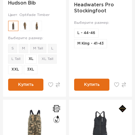
Hudson Bib
Headwaters Pro
Stockingfoot
Цвет: Optifade Timber
Выберите размер:
L - 44-46
Выберите размер:
M King - 41-43
S
M
M Tall
L
L Tall
XL
XL Tall
XXL
3XL
Купить
Купить