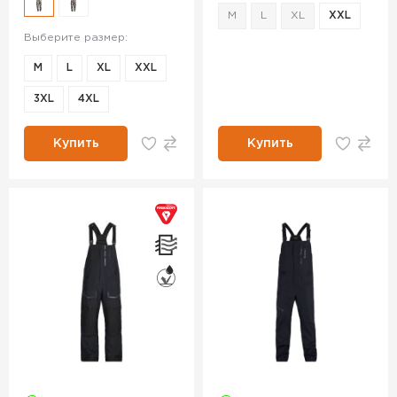
M
L
XL
XXL
Выберите размер:
M
L
XL
XXL
3XL
4XL
Купить
Купить