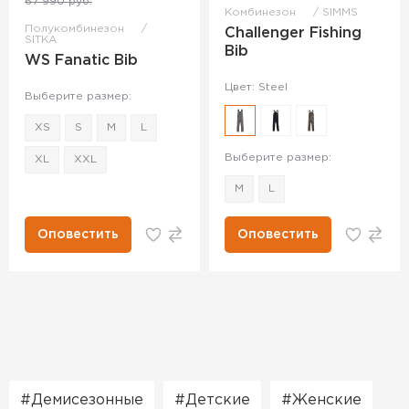
67 990 руб.
Комбинезон
SIMMS
Полукомбинезон
Challenger Fishing
SITKA
Bib
WS Fanatic Bib
Цвет: Steel
Выберите размер:
XS
S
M
L
Выберите размер:
XL
XXL
M
L
Оповестить
Оповестить
Демисезонные
Детские
Женские