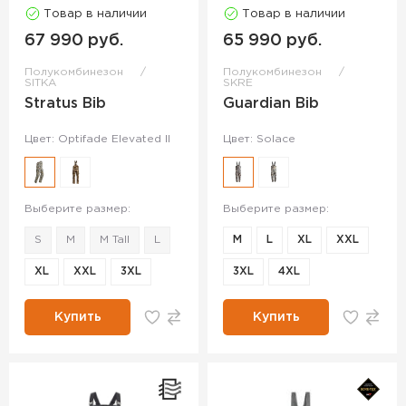
Товар в наличии
Товар в наличии
67 990 руб.
65 990 руб.
Полукомбинезон
Полукомбинезон
SITKA
SKRE
Stratus Bib
Guardian Bib
Цвет: Optifade Elevated II
Цвет: Solace
Выберите размер:
Выберите размер:
S
M
M Tall
L
M
L
XL
XXL
XL
XXL
3XL
3XL
4XL
Купить
Купить