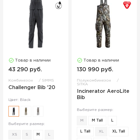
Товар в наличии
Товар в наличии
43 290 руб.
130 990 руб.
Комбинезон
SIMMS
Полукомбинезон
SITKA
Challenger Bib '20
Incinerator AeroLite
Bib
Цвет: Black
Выберите размер:
M
M Tall
L
Выберите размер:
L Tall
XL
XL Tall
XS
S
M
L