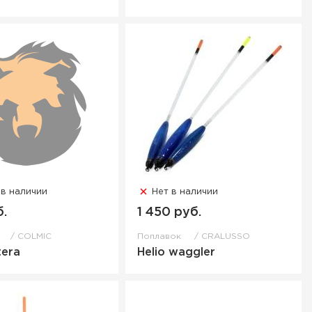
 в наличии
Нет в наличии
б.
1 450 руб.
к
COLMIC
Поплавок
CRALUSSO
tera
Helio waggler