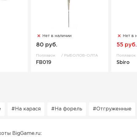
Нет в наличии
Нет в 
80 руб.
55 руб.
Поплавок
РЫБОЛОВ-ОЛТА
Поплаво
FB019
Sbiro
е
На карася
На форель
Отгруженные
хоты BigGame.ru: