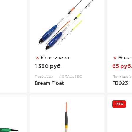
Нет в наличии
Нет в 
1 380 руб.
65 руб
Поплавок
CRALUSSO
Поплаво
Bream Float
FB023
-31%