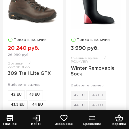
Товар в наличии
Товар в наличии
20 240 руб.
3 990 руб.
26 990 руб.
Съемные чулки
POLYVER
Ботинки
ZAMBERLAN
Winter Removable
309 Trail Lite GTX
Sock
Выберите размер:
Выберите размер:
42 EU
43 EU
42 EU
43 EU
43,5 EU
44 EU
44 EU
45 EU
44,5 EU
45 EU
39 EU
40 EU
Главная
Войти
Избранное
Сравнение
Корзина
45,5 EU
46 EU
41 EU
46-47 EU