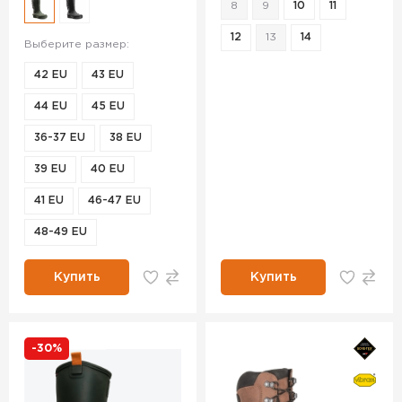
8
9
10
11
12
13
14
Выберите размер:
42 EU
43 EU
44 EU
45 EU
36-37 EU
38 EU
39 EU
40 EU
41 EU
46-47 EU
48-49 EU
Купить
Купить
-30%