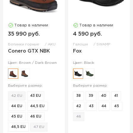
Товар в наличии
Товар в наличии
35 990 руб.
4 590 руб.
Ботинки горные
AKU
Галоши
SWAMP
Conero GTX NBK
Fox
Цвет: Brown / Dark Brown
Цвет: Black
Выберите размер:
Выберите размер:
42 EU
43 EU
38
39
40
41
44 EU
44,5 EU
42
43
44
45
45 EU
46 EU
46
46,5 EU
47 EU