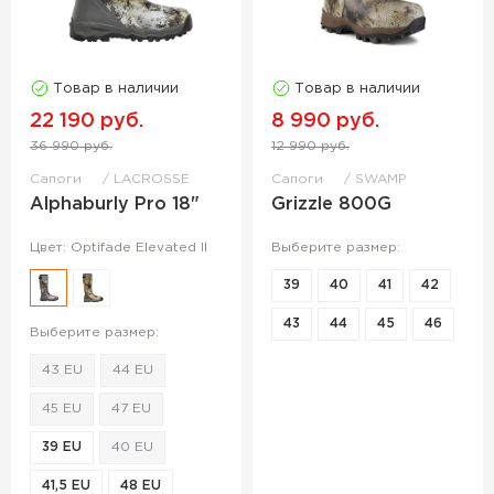
Товар в наличии
Товар в наличии
22 190 руб.
8 990 руб.
36 990 руб.
12 990 руб.
Сапоги
LACROSSE
Сапоги
SWAMP
Alphaburly Pro 18"
Grizzle 800G
Цвет: Optifade Elevated II
Выберите размер:
39
40
41
42
43
44
45
46
Выберите размер:
43 EU
44 EU
45 EU
47 EU
39 EU
40 EU
41,5 EU
48 EU