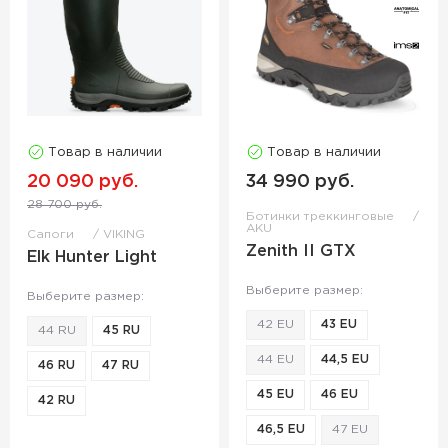
Товар в наличии
Товар в наличии
20 090 руб.
34 990 руб.
28 700 руб.
Ботинки треккинговые
AKU
Сапоги
VIKING
Zenith II GTX
Elk Hunter Light
Выберите размер:
Выберите размер:
42 EU
43 EU
44 RU
45 RU
44 EU
44,5 EU
46 RU
47 RU
45 EU
46 EU
42 RU
46,5 EU
47 EU