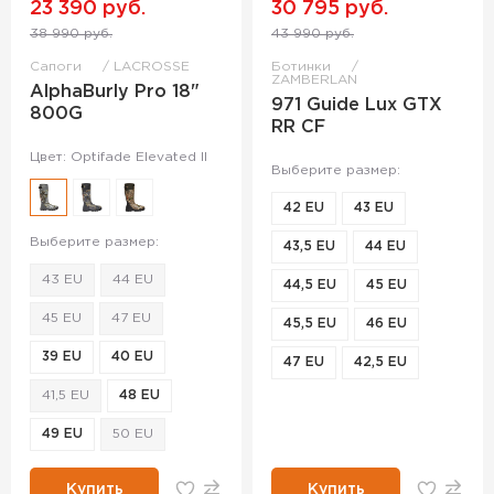
23 390 руб.
30 795 руб.
38 990 руб.
43 990 руб.
Сапоги
LACROSSE
Ботинки
ZAMBERLAN
AlphaBurly Pro 18"
971 Guide Lux GTX
800G
RR CF
Цвет: Optifade Elevated II
Выберите размер:
42 EU
43 EU
Выберите размер:
43,5 EU
44 EU
43 EU
44 EU
44,5 EU
45 EU
45 EU
47 EU
45,5 EU
46 EU
39 EU
40 EU
47 EU
42,5 EU
41,5 EU
48 EU
49 EU
50 EU
Купить
Купить