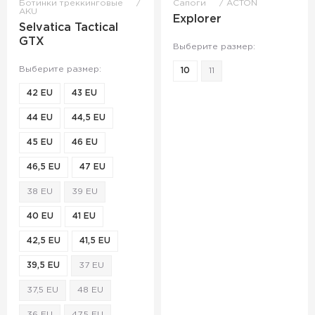
Ботинки треккинговые
Сапоги
ACTON
AKU
Explorer
Selvatica Tactical
GTX
Выберите размер:
Выберите размер:
10
11
42 EU
43 EU
44 EU
44,5 EU
45 EU
46 EU
46,5 EU
47 EU
38 EU
39 EU
40 EU
41 EU
42,5 EU
41,5 EU
39,5 EU
37 EU
37,5 EU
48 EU
36 EU
47,5 EU