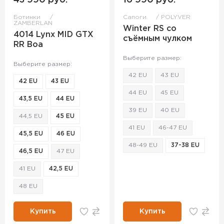
43 990 руб.
16 990 руб.
Ботинки
Сапоги
POLYVER
ZAMBERLAN
Winter RS со
4014 Lynx MID GTX
съёмным чулком
RR Boa
Выберите размер:
Выберите размер:
42 EU
43 EU
42 EU
43 EU
44 EU
45 EU
43,5 EU
44 EU
39 EU
40 EU
44,5 EU
45 EU
41 EU
46-47 EU
45,5 EU
46 EU
48-49 EU
37-38 EU
46,5 EU
47 EU
41 EU
42,5 EU
48 EU
Купить
Купить