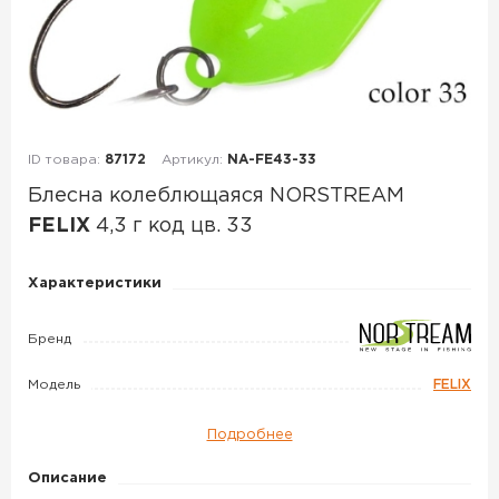
ID товара:
87172
Артикул:
NA-FE43-33
Блесна колеблющаяся NORSTREAM
FELIX
4,3 г код цв. 33
Блесна
Характеристики
колеблющаяся
NORSTREAM
Бренд
FELIX
Модель
FELIX
4,3
г
Подробнее
код
цв.
Описание