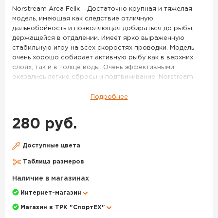
33
Norstream Area Felix – Достаточно крупная и тяжелая
модель, имеющая как следствие отличную
дальнобойность и позволяющая добираться до рыбы,
держащейся в отдалении. Имеет ярко выраженную
стабильную игру на всех скоростях проводки. Модель
очень хорошо собирает активную рыбу как в верхних
слоях, так и в толще воды. Очень эффективными
оказались легкие сбросы и подтвичивание. Norstream
Area Felix 2.3 г – Более миниатюрная и легкая версия
Felix’a. Данный размер имеет два варианта исполнения
Подробнее
по весу – 2,3 г и 2,0 г. Более тяжелая версия имеет менее
размашистую игру и большую стабильность, она лучше
280 руб.
подходит для ловли на течении, с успехом применяется
при ловле таких рыб как голавль, язь, хариус. Очень
эффективно получится облавливать небольшие приямки
Доступные цвета
и омуты на границе с сильным течением. Впрочем, и в
Таблица размеров
стоячей воде она будет весьма эффективна, если
активность рыбы пошла на спад, и крупные активные
Наличие в магазинах
приманки уже работают хуже. Norstream Area Felix 2.0 г –
Интернет-магазин
Самая легкая версия этой модели, имеет тот же размер,
что и Felix 2,3 г, но за счет меньшего веса обладает куда
Магазин в ТРК "СпортЕХ"
более легкой, «порхающей» игрой и стабильно работает