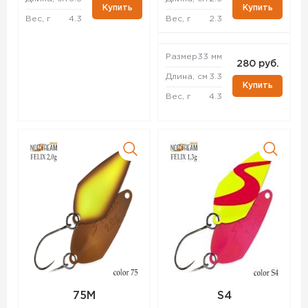
Купить
Купить
Вес, г
4.3
Вес, г
2.3
Размер
33 мм
280 руб.
Длина, см
3.3
Купить
Вес, г
4.3
75M
S4