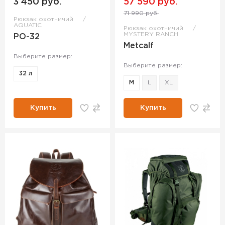
3 450 руб.
57 590 руб.
71 990 руб.
Рюкзак охотничий
AQUATIC
Рюкзак охотничий
MYSTERY RANCH
РО-32
Metcalf
Выберите размер:
Выберите размер:
32 л
M
L
XL
Купить
Купить