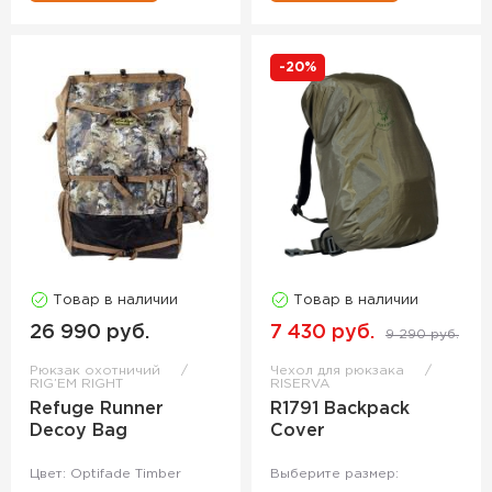
-20%
Товар в наличии
Товар в наличии
26 990 руб.
7 430 руб.
9 290 руб.
Рюкзак охотничий
Чехол для рюкзака
RIG’EM RIGHT
RISERVA
Refuge Runner
R1791 Backpack
Decoy Bag
Cover
Цвет: Optifade Timber
Выберите размер: