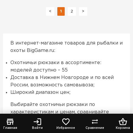
<
1
2
>
В интернет-магазине товаров для рыбалки и
охоты BigGame.ru:
Охотничьи рюкзаки в ассортименте:
моделей доступно – 55
Доставка в Нижнем Новгороде и по всей
России, возможность самовывоза;
Широкий диапазон цен;
Выбирайте охотничьи рюкзаки по
характеристикам и ценам, сравнивайте
интересующие модели, добавляйте
понравившиеся в корзину и оформляйте
Главная
Войти
Избранное
Сравнение
Корзина