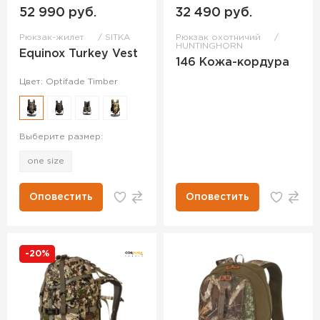
52 990 руб.
32 490 руб.
Рюкзак-жилет
SITKA
Рюкзак охотничий
HUNTINGHORN
Equinox Turkey Vest
146 Кожа-кордура
Цвет: Optifade Timber
Выберите размер:
one size
Оповестить
Оповестить
-20%