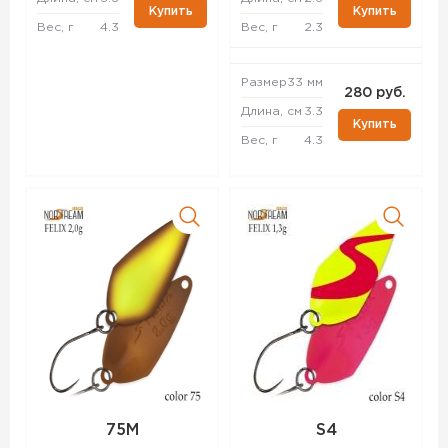
Купить
Купить
Вес, г
4.3
Вес, г
2.3
Размер
33 мм
280 руб.
Длина, см
3.3
Купить
Вес, г
4.3
75M
S4