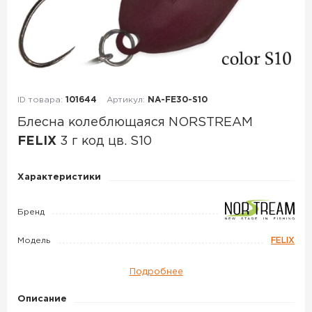
ID товара:
101644
Артикул:
NA-FE30-S10
Блесна колеблющаяся NORSTREAM
FELIX
3 г код цв. S10
Блесна
Характеристики
колеблющаяся
NORSTREAM
Бренд
FELIX
Модель
FELIX
3
г
Подробнее
код
цв.
Описание