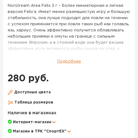
S10
Norstream Area Felix 3 г – Более миниатюрная и легкая
версия Felix’a. Имеет менее размашистую игру и большую
стабильность, она лучше подходит для ловли на течении,
с успехом применяется при ловле таких рыб как голавль,
язь, хариус. Очень эффективно получится облавливать
небольшие приямки и омуты на границе с сильным
течением. Впрочем, и в стоячей воде она будет весьма
эффективна, если активность рыбы пошла на спад, и
крупные активные приманки уже работают хуже.
Подробнее
Миниатюрные латунные колебалки Felix входят в раздел
Area, то есть были разработаны экспертами Norstream
280 руб.
для форелевой рыбалки. Блесны получили вытянутую
пластину, напоминающую грань кристалла, и выверенный
изгиб. Это обеспечивает дразнящую игру при неспешной
Доступные цвета
и быстрой анимации, при наличии течения и в спокойных
Таблица размеров
акваториях. Приманки подходят для проводок у самой
поверхности и в толще воды. Модель весом 4,3 гр
Наличие в магазинах
дальнобойная, позволит подобраться к осторожной
Интернет-магазин
рыбе. Более легкие колебалки Norstream Area Felix
подойдут для облавливания ближних дистанций.
Магазин в ТРК "СпортЕХ"
Модельный ряд включает как яркие "форелевые"