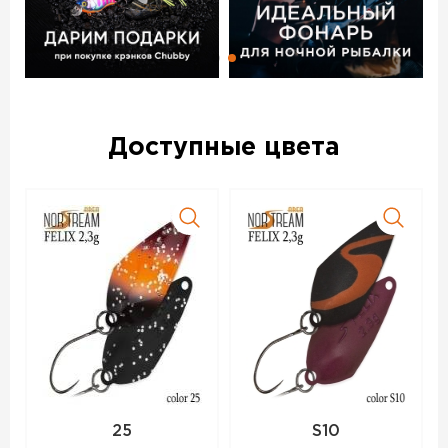
На всех блеснах Norstream Area Felix стоят качественные
крючки без бородок из проволоки средней толщины.
Яркие расцветки приманок подойдут для активной рыбы,
более спокойные будут интересны любителям ловли
белого хищника. При создании блесен были учтены
пожелания многих ведущих спортсменов по ловле
форели и голавля.
Доступные цвета
Блесна колеблющаяся NORSTREAM FELIX 3 г код цв. S10 –
данный товар доступен для заказа в интернет-магазине
BigGame по цене 280 руб. с доставкой в Нижнем
Новгороде и по всей России. Для того, чтобы купить
данный товар, положите его в корзину или позвоните по
телефону +7 (831) 281-80-10
25
S10