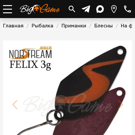
Главная
Рыбалка
Приманки
Блесны
На ф
/
/
/
/