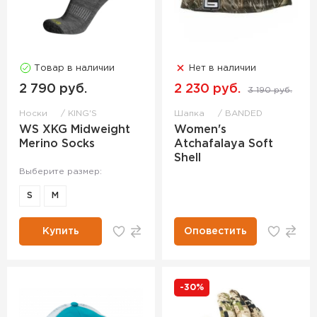
Товар в наличии
Нет в наличии
2 790 руб.
2 230 руб.
3 190 руб.
Носки
KING'S
Шапка
BANDED
WS XKG Midweight
Women's
Merino Socks
Atchafalaya Soft
Shell
Выберите размер:
S
M
Купить
Оповестить
-30%