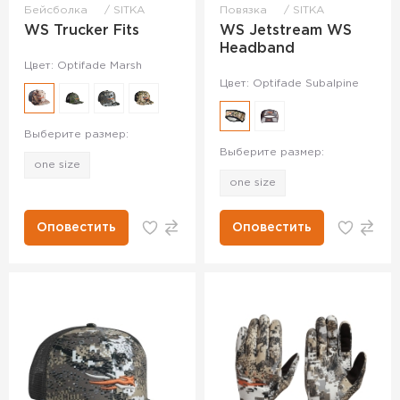
Бейсболка
SITKA
Повязка
SITKA
WS Trucker Fits
WS Jetstream WS
Headband
Цвет: Optifade Marsh
Цвет: Optifade Subalpine
Выберите размер:
Выберите размер:
one size
one size
Оповестить
Оповестить