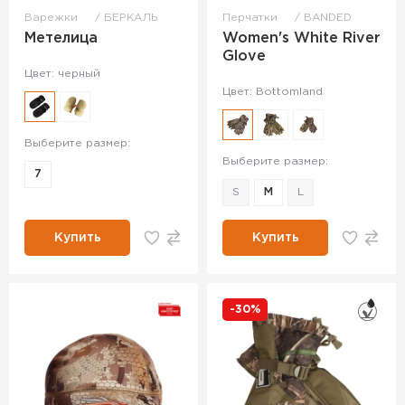
Варежки
БЕРКАЛЬ
Перчатки
BANDED
Метелица
Women's White River
Glove
Цвет: черный
Цвет: Bottomland
Выберите размер:
Выберите размер:
7
S
M
L
Купить
Купить
-30%