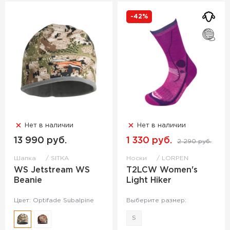
-42%
Нет в наличии
Нет в наличии
13 990 руб.
1 330 руб.
2 290 руб.
Шапка
SITKA
Носки
LORPEN
WS Jetstream WS
T2LCW Women's
Beanie
Light Hiker
Цвет: Optifade Subalpine
Выберите размер:
S