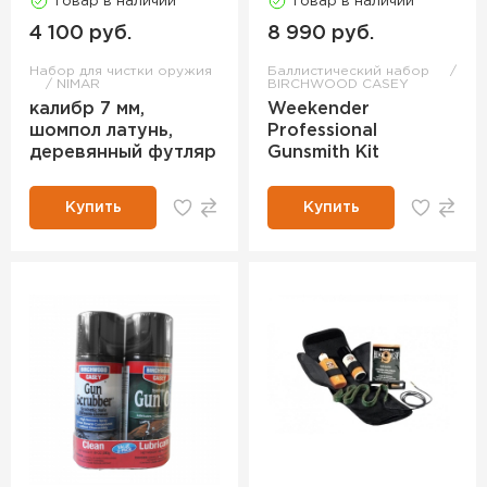
Товар в наличии
Товар в наличии
4 100 руб.
8 990 руб.
Набор для чистки оружия
Баллистический набор
NIMAR
BIRCHWOOD CASEY
калибр 7 мм,
Weekender
шомпол латунь,
Professional
деревянный футляр
Gunsmith Kit
Купить
Купить