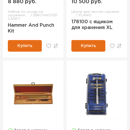
8 880 руб.
10 500 руб.
Набор по уходу за
Центр для чистки оружия
оружием
BIRCHWOOD
PLANO
CASEY
178100 с ящиком
Hammer And Punch
для хранения XL
Kit
Купить
Купить