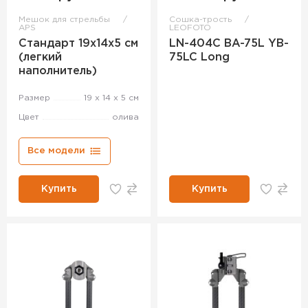
Мешок для стрельбы
Сошка-трость
APS
LEOFOTO
Стандарт 19х14х5 см
LN-404C BA-75L YB-
(легкий
75LC Long
наполнитель)
Размер
19 х 14 х 5 см
Цвет
олива
Все модели
Купить
Купить