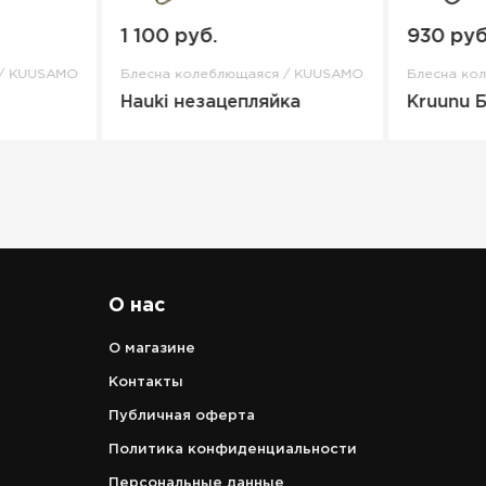
1 100 руб.
930 руб
 / KUUSAMO
Блесна колеблющаяся / KUUSAMO
Блесна ко
Hauki незацепляйка
Kruunu 
О нас
О магазине
Контакты
Публичная оферта
Политика конфиденциальности
Персональные данные