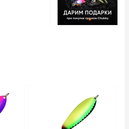
я с финского языка
на получила активное
б. Например, на
при ловле не только
, симы, кумджи,
упного сибирского и
Волги часто
ия этой блесны при
75/25 код цв.
н для заказа в
 руб. с доставкой в
 того, чтобы купить
или позвоните по