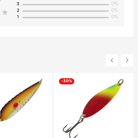
3
0%
2
0%
1
0%
-30%