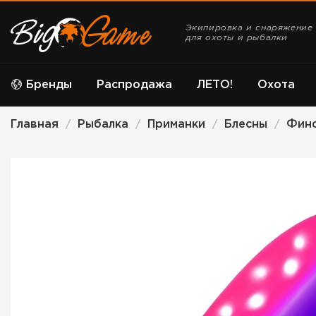
Экипировка и снаряжение
для охоты и рыбалки
Бренды
Распродажа
ЛЕТО!
Охота
Главная
Рыбалка
Приманки
Блесны
Фин
/
/
/
/