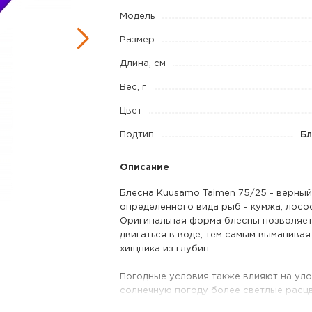
75/25
Модель
код
Размер
цв.
Длина, см
W/BLU/Li-
S,
Вес, г
UV
Цвет
Подтип
Бл
Описание
Блесна Kuusamo Taimen 75/25 - верный
определенного вида рыб - кумжа, лосос
Оригинальная форма блесны позволяет
двигаться в воде, тем самым выманивая
хищника из глубин.
Погодные условия также влияют на уло
солнечную погоду более светлые расцв
темные и улов вам будет точно гаранти