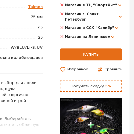
Магазин в ТЦ "СпортХит"
Taimen
Магазин г. Санкт-
75 мм
Петербург
7.5
Магазин в ССК "Калибр"
Магазин на Ленинском
25
W/BLU/Li-S, UV
Купить
есна колеблющаяся
Избранное
Сравнить
 выбор для ловли
Получить скидку
5%
ь, щука.
 ей энергично
 своей игрой
в. Выбирайте в
етки, а в облачную -
рован!