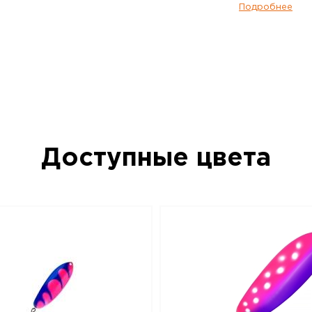
Подробнее
Несмотря на то, что Taimen переводитс
как «форель», в нашей стране эта блес
применение при ловле многих видов ры
Дальнем Востоке она предпочтительна 
лососевых рыб средних размеров (кеты
ленка, нерки и других), но и самого кр
дальневосточного тайменя. В низовьях 
отмечались случаи успешного применен
ловле жереха. Применение: кастинг.
Доступные цвета
Блесна колеблющаяся KUUSAMO Taimen 
W/BLU/Li-S, UV – данный товар доступе
интернет-магазине BigGame по цене 940
Ростове-на-Дону и по всей России. Для
данный товар, положите его в корзину 
телефону +7 (863) 310-92-91