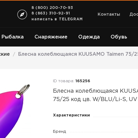
8 (800) 200-70-93
8 (863) 310-92-91
Контакты
Дос
написать в TELEGRAM
Рыбалка
Снаряжение
Одежда
Обувь
ские
Блесна колеблющаяся KUUSAMO Taimen 75/25 
/
ID товара:
165256
Блесна колеблющаяся KUU
75/25 код цв. W/BLU/Li-S, UV
Блесна
Характеристики
колеблющаяся
KUUSAMO
Бренд
Taimen